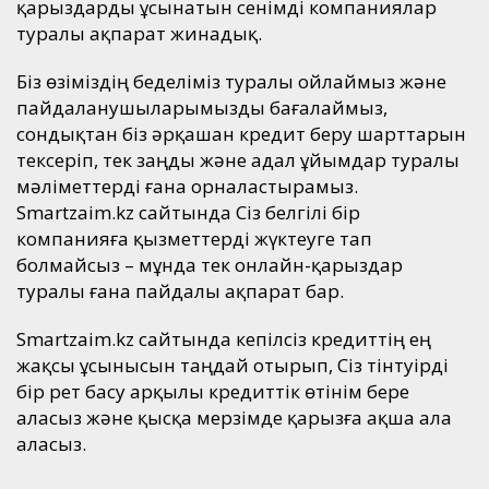
қарыздарды ұсынатын сенімді компаниялар
туралы ақпарат жинадық.
Біз өзіміздің беделіміз туралы ойлаймыз және
пайдаланушыларымызды бағалаймыз,
сондықтан біз әрқашан кредит беру шарттарын
тексеріп, тек заңды және адал ұйымдар туралы
мәліметтерді ғана орналастырамыз.
Smartzaim.kz сайтында Сіз белгілі бір
компанияға қызметтерді жүктеуге тап
болмайсыз – мұнда тек онлайн-қарыздар
туралы ғана пайдалы ақпарат бар.
Smartzaim.kz сайтында кепілсіз кредиттің ең
жақсы ұсынысын таңдай отырып, Сіз тінтуірді
бір рет басу арқылы кредиттік өтінім бере
аласыз және қысқа мерзімде қарызға ақша ала
аласыз.