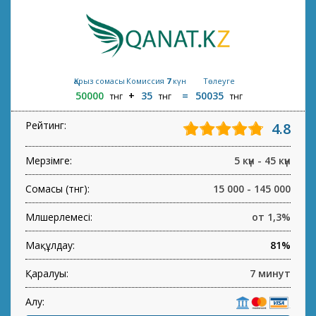
Қарыз сомасы
Комиссия
7
күн
Төлеуге
50000
35
50035
тнг
тнг
тнг
Рейтинг:
4.8
Мерзімге:
5 күн - 45 күн
Сомасы (тнг):
15 000 - 145 000
Мөлшерлемесі:
от 1,3%
Мақұлдау:
81%
Қаралуы:
7 минут
Алу: