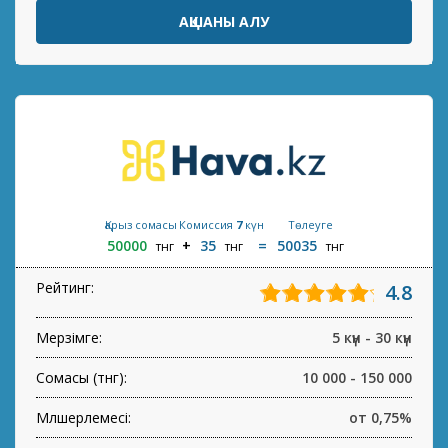
АҚШАНЫ АЛУ
Қарыз сомасы
Комиссия
7
күн
Төлеуге
50000
35
50035
тнг
тнг
тнг
Рейтинг:
4.8
Мерзімге:
5 күн - 30 күн
Сомасы (тнг):
10 000 - 150 000
Мөлшерлемесі:
от 0,75%