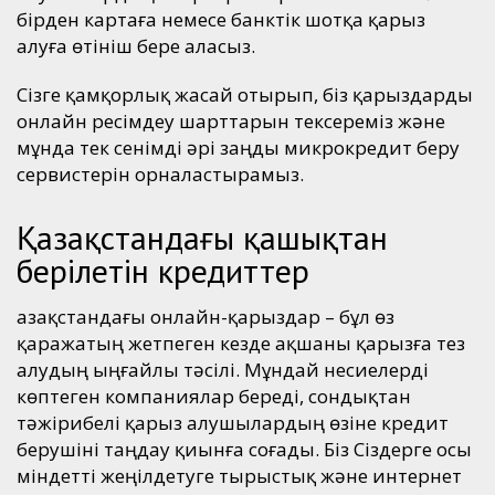
бірден картаға немесе банктік шотқа қарыз
алуға өтініш бере аласыз.
Сізге қамқорлық жасай отырып, біз қарыздарды
онлайн ресімдеу шарттарын тексереміз және
мұнда тек сенімді әрі заңды микрокредит беру
сервистерін орналастырамыз.
Қазақстандағы қашықтан
берілетін кредиттер
Қазақстандағы онлайн-қарыздар – бұл өз
қаражатың жетпеген кезде ақшаны қарызға тез
алудың ыңғайлы тәсілі. Мұндай несиелерді
көптеген компаниялар береді, сондықтан
тәжірибелі қарыз алушылардың өзіне кредит
берушіні таңдау қиынға соғады. Біз Сіздерге осы
міндетті жеңілдетуге тырыстық және интернет