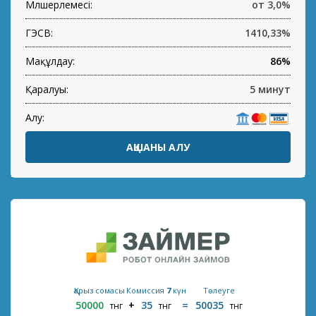
Мөлшерлемесі:
от 3,0%
ГЭСВ:
1410,33%
Мақұлдау:
86%
Қаралуы:
5 минут
Алу:
АҚШАНЫ АЛУ
Қарыз сомасы
Комиссия
7
күн
Төлеуге
50000
35
50035
тнг
тнг
тнг