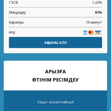
ГЭСВ:
1,22%
Мақұлдау:
83%
Қаралуы:
10 минут
Алу:
АҚШАНЫ АЛУ
ҚАРЫЗҒА
ӨТІНІМ РЕСІМДЕУ
Уақыт жоғалтпайсыз!