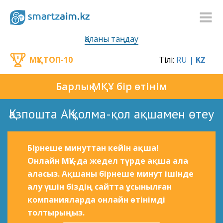
Қаланы таңдау
МҚҰ ТОП-10
Тілі:
RU
| KZ
Барлық МҚҰ бір өтінім
Қазпошта АҚ қолма-қол ақшамен өтеу
Бірнеше минуттан кейін ақша!
Онлайн МҚҰ-да жедел түрде ақша ала
аласыз. Ақшаны бірнеше минут ішінде
алу үшін біздің сайтта ұсынылған
компанияларда онлайн өтінімді
толтырыңыз.