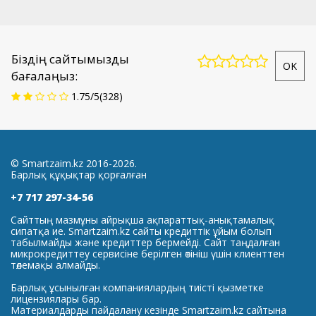
Біздің сайтымызды
OK
бағалаңыз:
1.75
/
5
(
328
)
© Smartzaim.kz 2016-2026.
Барлық құқықтар қорғалған
+7 717 297-34-56
Сайттың мазмұны айрықша ақпараттық-анықтамалық
сипатқа ие. Smartzaim.kz сайты кредиттік ұйым болып
табылмайды және кредиттер бермейді. Сайт таңдалған
микрокредиттеу сервисіне берілген өтініш үшін клиенттен
төлемақы алмайды.
Барлық ұсынылған компаниялардың тиісті қызметке
лицензиялары бар.
Материалдарды пайдалану кезінде Smartzaim.kz сайтына