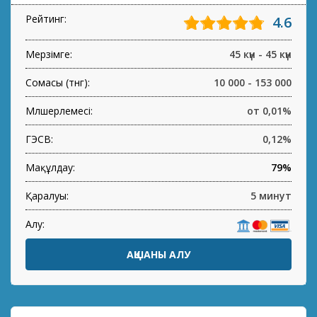
Рейтинг:
4.6
Мерзімге:
45 күн - 45 күн
Сомасы (тнг):
10 000 - 153 000
Мөлшерлемесі:
от 0,01%
ГЭСВ:
0,12%
Мақұлдау:
79%
Қаралуы:
5 минут
Алу:
АҚШАНЫ АЛУ