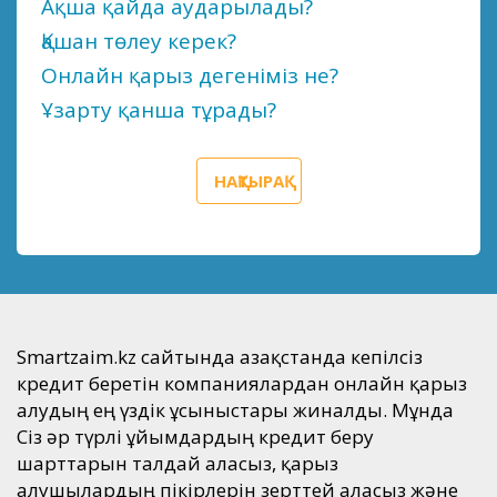
Ақша қайда аударылады?
Қашан төлеу керек?
Онлайн қарыз дегеніміз не?
Ұзарту қанша тұрады?
НАҚТЫРАҚ
Smartzaim.kz сайтында Қазақстанда кепілсіз
кредит беретін компаниялардан онлайн қарыз
алудың ең үздік ұсыныстары жиналды. Мұнда
Сіз әр түрлі ұйымдардың кредит беру
шарттарын талдай аласыз, қарыз
алушылардың пікірлерін зерттей аласыз және