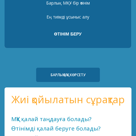
Барлық МҚҰ бір өтінім
Ең тиімді ұсыныс алу
БАРЛЫҚ МҚҰ КӨРСЕТУ
Жиі қойылатын сұрақтар
МҚҰ қалай таңдауға болады?
Өтінімді қалай беруге болады?