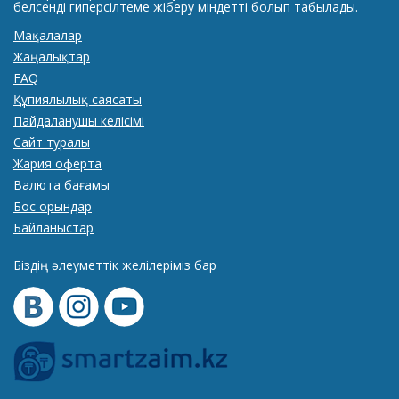
белсенді гиперсілтеме жіберу міндетті болып табылады.
Мақалалар
Жаңалықтар
FAQ
Құпиялылық саясаты
Пайдаланушы келісімі
Сайт туралы
Жария оферта
Валюта бағамы
Бос орындар
Байланыстар
Біздің әлеуметтік желілеріміз бар