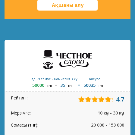
Ақшаны алу
Қарыз сомасы
Комиссия
7
күн
Төлеуге
50000
35
50035
тнг
тнг
тнг
Рейтинг:
4.7
Мерзімге:
10 күн - 30 күн
Сомасы (тнг):
20 000 - 153 000