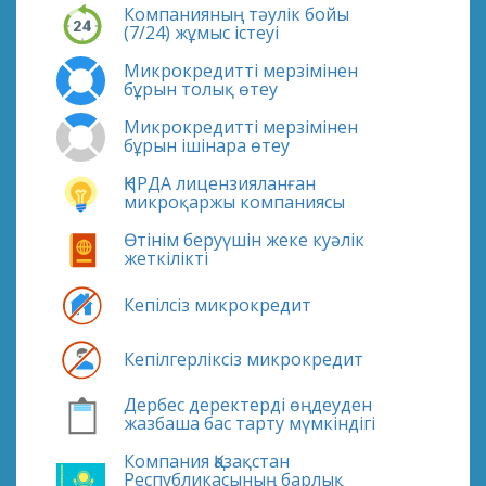
Компанияның тәулік бойы
(7/24) жұмыс істеуі
Микрокредитті мерзімінен
бұрын толық өтеу
Микрокредитті мерзімінен
бұрын ішінара өтеу
ҚНРДА лицензияланған
микроқаржы компаниясы
Өтінім беруүшін жеке куәлік
жеткілікті
Кепілсіз микрокредит
Кепілгерліксіз микрокредит
Дербес деректерді өңдеуден
жазбаша бас тарту мүмкіндігі
Компания Қазақстан
Республикасының барлық