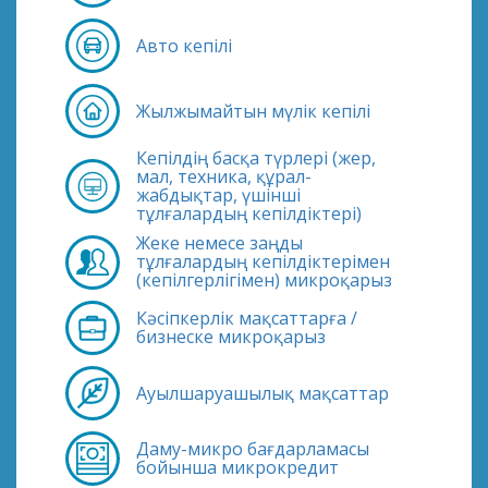
Авто кепілі
Жылжымайтын мүлік кепілі
Кепілдің басқа түрлері (жер,
мал, техника, құрал-
жабдықтар, үшінші
тұлғалардың кепілдіктері)
Жеке немесе заңды
тұлғалардың кепілдіктерімен
(кепілгерлігімен) микроқарыз
Кәсіпкерлік мақсаттарға /
бизнеске микроқарыз
Ауылшаруашылық мақсаттар
Даму-микро бағдарламасы
бойынша микрокредит