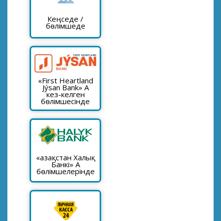
Кеңседе /
бөлімшеде
«First Heartland
Jýsan Bank» АҚ
кез-келген
бөлімшесінде
«Қазақстан Халық
Банкі» АҚ
бөлімшелерінде