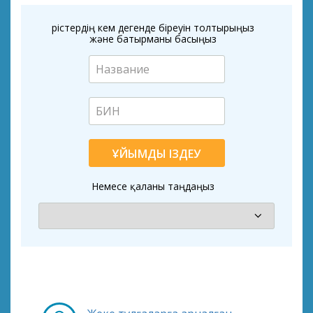
Өрістердің кем дегенде біреуін толтырыңыз
және батырманы басыңыз
ҰЙЫМДЫ ІЗДЕУ
Немесе қаланы таңдаңыз