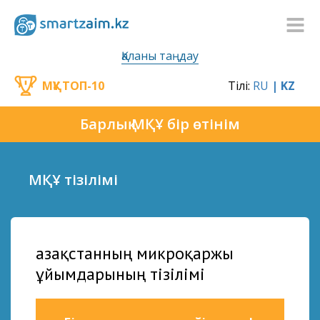
Қаланы таңдау
МҚҰ ТОП-10
Тілі:
RU
| KZ
Барлық МҚҰ бір өтінім
МҚҰ тізілімі
Қазақстанның микроқаржы
ұйымдарының тізілімі