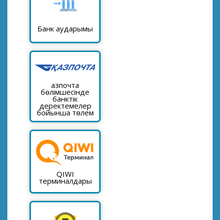
Банк аударымы
Қазпочта
бөлімшесінде
банктік
деректемелер
бойынша төлем
QIWI
терминалдары