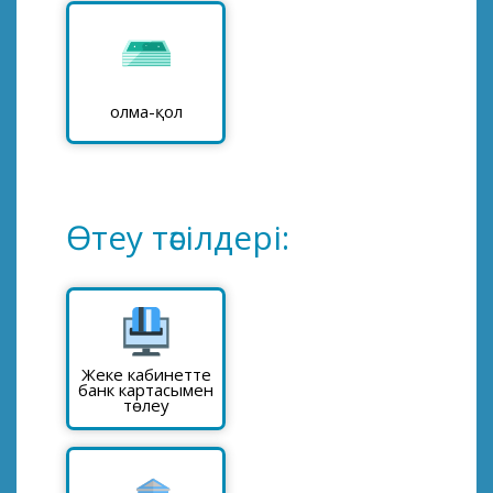
Қолма-қол
Өтеу тәсілдері:
Жеке кабинетте
банк картасымен
төлеу