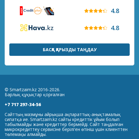
4.8
4.8
БАСҚА ҚАРЫЗДЫ ТАҢДАУ
© Smartzaim.kz 2016-2026.
Барлық құқықтар қорғалған
+7 717 297-34-56
Сайттың мазмұны айрықша ақпараттық-анықтамалық
сипатқа ие. Smartzaim.kz сайты кредиттік ұйым болып
табылмайды және кредиттер бермейді. Сайт таңдалған
микрокредиттеу сервисіне берілген өтініш үшін клиенттен
төлемақы алмайды.