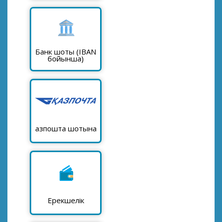
Банк шоты (IBAN
бойынша)
Қазпошта шотына
Ерекшелік