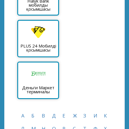
Halyk Bank
мобилды
қосымшасы
PLUS 24 Мобилді
қосымшасы
Деньги Маркет
терминалы
А
Б
В
Д
Е
Ж
З
И
К
Л
М
Н
О
Р
С
Т
Ф
Х