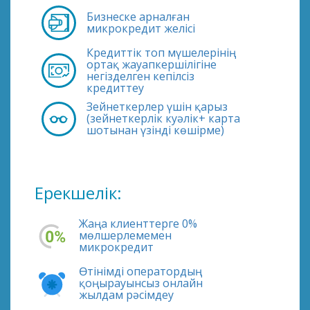
Бизнеске арналған
микрокредит желісі
Кредиттік топ мүшелерінің
ортақ жауапкершілігіне
негізделген кепілсіз
кредиттеу
Зейнеткерлер үшін қарыз
(зейнеткерлік куәлік+ карта
шотынан үзінді көшірме)
Ерекшелік:
Жаңа клиенттерге 0%
мөлшерлемемен
микрокредит
Өтінімді оператордың
қоңырауынсыз онлайн
жылдам рәсімдеу