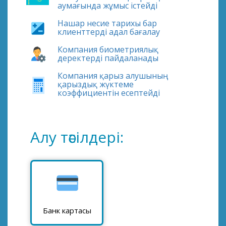
аумағында жұмыс істейді
Нашар несие тарихы бар
клиенттерді адал бағалау
Компания биометриялық
деректерді пайдаланады
Компания қарыз алушының
қарыздық жүктеме
коэффициентін есептейді
Алу тәсілдері:
Банк картасы