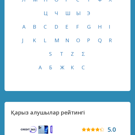
Ц
Ч
Ш
Ы
Э
A
B
C
D
E
F
G
H
I
J
K
L
M
N
O
P
Q
R
S
T
Z
Σ
А
Б
Ж
К
С
Қарыз алушылар рейтингі
5.0