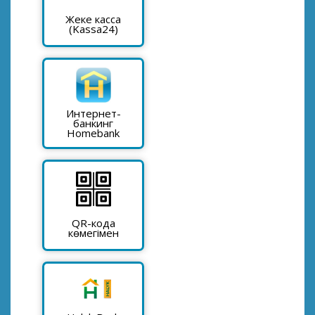
Жеке касса
(Kassa24)
Интернет-
банкинг
Homebank
QR-кода
көмегімен