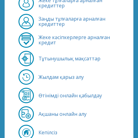
Жеке тұлғаларға арналған
кредиттер
Заңды тұлғаларға арналған
кредиттер
Жеке кәсіпкерлерге арналған
кредит
Тұтынушылық мақсаттар
Жылдам қарыз алу
Өтінімді онлайн қабылдау
Ақшаны онлайн алу
Кепілсіз