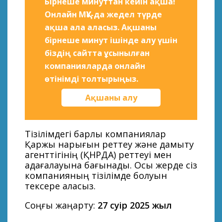
Бірнеше минуттан кейін ақша!
Онлайн МҚҰ-да жедел түрде
ақша ала аласыз. Ақшаны
бірнеше минут ішінде алу үшін
біздің сайтта ұсынылған
компанияларда онлайн
өтінімді толтырыңыз.
Ақшаны алу
Тізілімдегі барлық компаниялар
Қаржы нарығын реттеу және дамыту
агенттігінің (ҚНРДА) реттеуі мен
қадағалауына бағынады. Осы жерде сіз
компанияның тізілімде болуын
тексере аласыз.
Соңғы жаңарту:
27 сәуір 2025 жыл