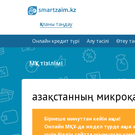
Қаланы таңдау
Онлайн кредит түрі
Алу тәсілі
Өтеу тәс
МҚҰ тізілімі
Қазақстанның микроқ
Бірнеше минуттан кейін ақша!
Онлайн МҚҰ-да жедел түрде ақша а
үшін біздің сайтта ұсынылған ком