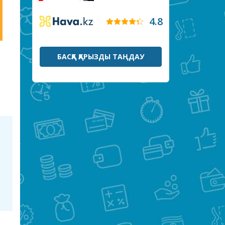
4.8
БАСҚА ҚАРЫЗДЫ ТАҢДАУ