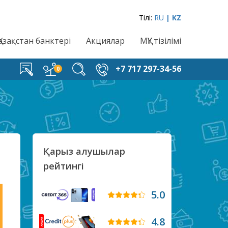
Тілі:
RU
| KZ
Қазақстан банктері
Акциялар
МҚҰ тізілімі
+7 717 297-34-56
Қарыз алушылар
рейтингі
5.0
4.8