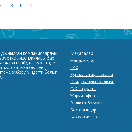
Б
Ж
К
С
 ұсынылған компаниялардың
Мақалалар
қызметке лицензиялары бар.
Жаңалықтар
алдарды пайдалану кезінде
im.kz сайтына белсенді
FAQ
лтеме жіберу міндетті болып
Құпиялылық саясаты
ды.
Пайдаланушы келісімі
Сайт туралы
Жария оферта
Валюта бағамы
Бос орындар
Байланыстар