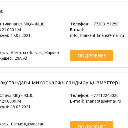
нс
ент-Финанс» МҚҰ» ЖШС
Телефон:
+77283151250
5.21.0001.М.
E-mail:
күні:
17.02.2021
mfo_zharkent-finans@mail.ru
касы, Алматы облысы, Жаркент
ПОДРОБНЕЕ
көшесі, 20А үй
азақстандағы микроқаржыландыру қызметтері
 Отау» МҚҰ» ЖШС
Телефон:
+77112243026
7.21.0009.М
E-mail:
zhanaotau@mail.ru
күні:
19.03.2021
касы, Батыс Қазақстан
ПОДРОБНЕЕ