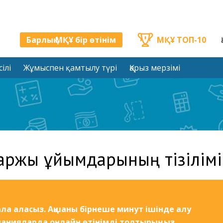
Барлық МҚҰ бір өтінім
МҚҰ ТОП-10
ілі
Жұмыспен қамтылу түрі
Қарыз мерзімі
аржы ұйымдарының тізілімі
ла аласыз. Ақшаны бірнеше минут ішінде алу
панияларда онлайн өтінімді толтырыңыз.