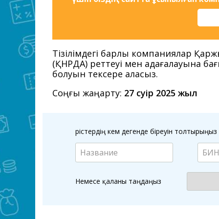
Тізілімдегі барлық компаниялар Қар
(ҚНРДА) реттеуі мен қадағалауына ба
болуын тексере аласыз.
Соңғы жаңарту:
27 сәуір 2025 жыл
Өрістердің кем дегенде біреуін толтырың
Немесе қаланы таңдаңыз