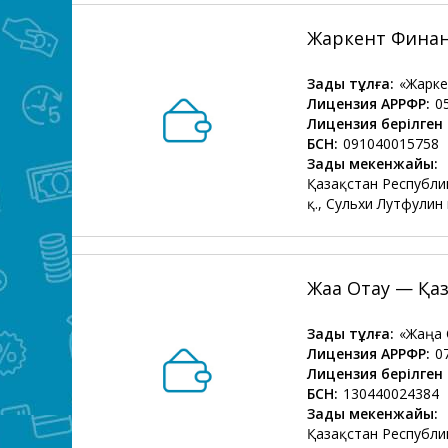
Жаркент Фина
Заңды тұлға:
«Жарк
Лицензия АРРФР:
0
Лицензия берілген 
БСН:
091040015758
Заңды мекенжайы:
Қазақстан Республи
қ., Сульхи Лутфулин 
Жаңа Отау — Қ
Заңды тұлға:
«Жаңа
Лицензия АРРФР:
0
Лицензия берілген 
БСН:
130440024384
Заңды мекенжайы:
Қазақстан Республи