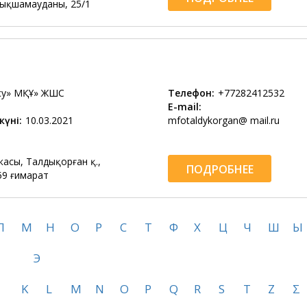
ықшамауданы, 25/1
су» МҚҰ» ЖШС
Телефон:
+77282412532
E-mail:
күні:
10.03.2021
mfotaldykorgan@ mail.ru
асы, Талдықорған қ.,
ПОДРОБНЕЕ
59 ғимарат
Л
М
Н
О
Р
С
Т
Ф
Х
Ц
Ч
Ш
Ы
Э
K
L
M
N
O
P
Q
R
S
T
Z
Σ