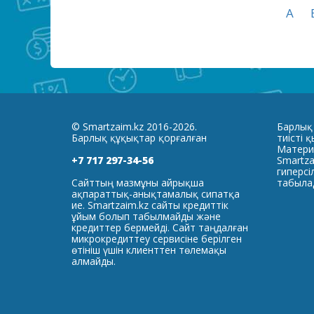
А
© Smartzaim.kz 2016-2026.
Барлық
Барлық құқықтар қорғалған
тиісті 
Матери
+7 717 297-34-56
Smartza
гиперсі
Сайттың мазмұны айрықша
табыла
ақпараттық-анықтамалық сипатқа
ие. Smartzaim.kz сайты кредиттік
ұйым болып табылмайды және
кредиттер бермейді. Сайт таңдалған
микрокредиттеу сервисіне берілген
өтініш үшін клиенттен төлемақы
алмайды.