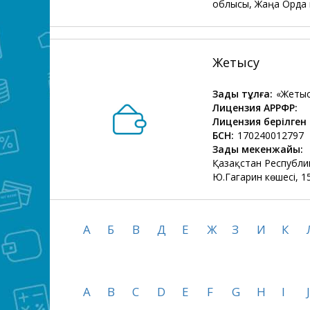
облысы, Жаңа Орда 
Жетысу
Заңды тұлға:
«Жеты
Лицензия АРРФР:
Лицензия берілген 
БСН:
170240012797
Заңды мекенжайы:
Қазақстан Республик
Ю.Гагарин көшесі, 1
А
Б
В
Д
Е
Ж
З
И
К
A
B
C
D
E
F
G
H
I
J