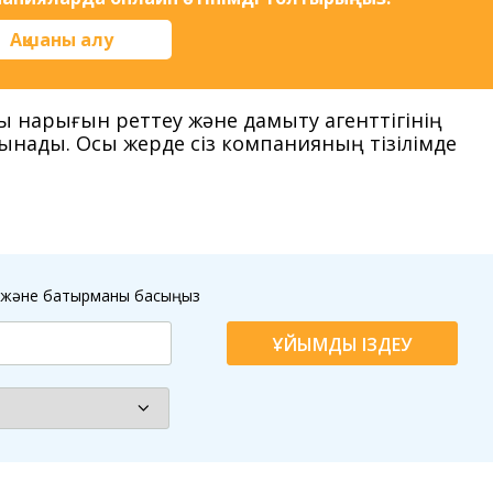
Ақшаны алу
жы нарығын реттеу және дамыту агенттігінің
ғынады. Осы жерде сіз компанияның тізілімде
ыз және батырманы басыңыз
ҰЙЫМДЫ ІЗДЕУ