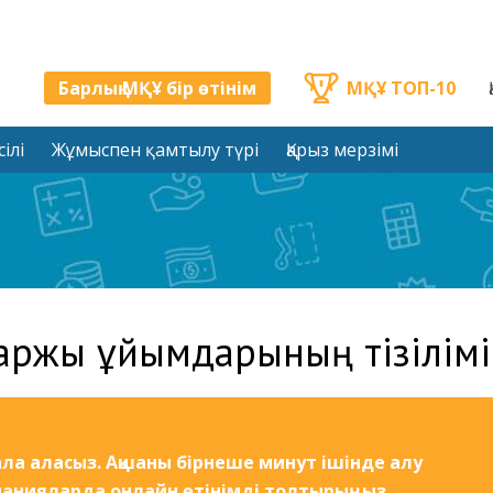
Барлық МҚҰ бір өтінім
МҚҰ ТОП-10
ілі
Жұмыспен қамтылу түрі
Қарыз мерзімі
аржы ұйымдарының тізілімі
ла аласыз. Ақшаны бірнеше минут ішінде алу
панияларда онлайн өтінімді толтырыңыз.