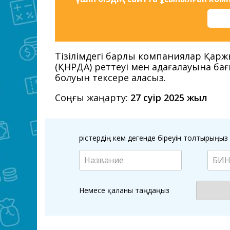
Тізілімдегі барлық компаниялар Қар
(ҚНРДА) реттеуі мен қадағалауына ба
болуын тексере аласыз.
Соңғы жаңарту:
27 сәуір 2025 жыл
Өрістердің кем дегенде біреуін толтырың
Немесе қаланы таңдаңыз