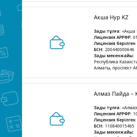
Акша Нур KZ
Заңды тұлға:
«Ақша 
Лицензия АРРФР:
0
Лицензия берілген 
БСН:
200440000646
Заңды мекенжайы:
Республика Казахста
Алматы, проспект А
Алмаз Пайда –
Заңды тұлға:
«Алма
Лицензия АРРФР:
1
Лицензия берілген 
БСН:
110840015465
Заңды мекенжайы: