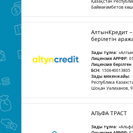
Қазақстан Республи
Баймағамбетов көше
АлтынКредит – 
берілетін қараж
Заңды тұлға:
«Алты
Лицензия АРРФР:
0
Лицензия берілген 
БСН:
150640013805
Заңды мекенжайы:
Республика Казахста
Шоқан Уәлиханов, 9
АЛЬФА ТРАСТ
Заңды тұлға:
«Альф
Лицензия АРРФР:
0