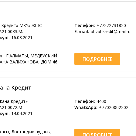
-Кредит» МҚҰ» ЖШС
Телефон:
+77272731820
2.21.0033.М.
E-mail:
abzal-kredit@mail.ru
күні:
16.03.2021
тан, Г.АЛМАТЫ, МЕДЕУСКИЙ
ПОДРОБНЕЕ
АНА ВАЛИХАНОВА, ДОМ 46
ана Кредит
Жана Кредит»
Телефон:
4400
2.21.0072.М
WhatsApp:
+77020002202
күні:
14.04.2021
касы, Бостандық ауданы,
ПОДРОБНЕЕ