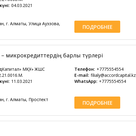
күні:
04.03.2021
н, г. Алматы, Улица Ауэзова,
ПОДРОБНЕЕ
– микрокредиттердің барлық түрлері
рдКапитал» МҚҰ» ЖШС
Телефон:
+7775554554
2.21.0016.М.
E-mail:
filialy@accordcapital.kz
күні:
11.03.2021
WhatsApp:
+7775554554
н, г. Алматы, Проспект
ПОДРОБНЕЕ