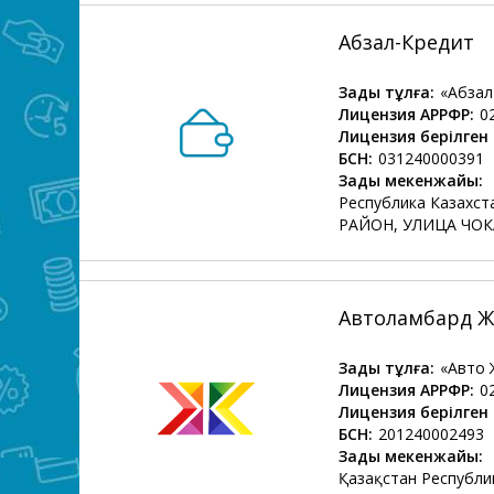
Абзал-Кредит
Заңды тұлға:
«Абзал
Лицензия АРРФР:
0
Лицензия берілген 
БСН:
031240000391
Заңды мекенжайы:
Республика Казахс
РАЙОН, УЛИЦА ЧОК
Автоламбард Ж
Заңды тұлға:
«Авто 
Лицензия АРРФР:
0
Лицензия берілген 
БСН:
201240002493
Заңды мекенжайы:
Қазақстан Республи