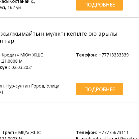
касыҚостанай қ.,
ПОДРОБНЕЕ
сі, 162 үй
жылжымайтын мүлікті кепілге қою арқылы
аттар
н Кредит» МҚҰ» ЖШС
Телефон:
+77713333339
1.21.0008.М
күні:
02.03.2021
н, Нур-султан Город, Улица
ПОДРОБНЕЕ
/1
а-Траст» МҚҰ» ЖШС
Телефон:
+77775673111
7.21.0003.М
E-mail:
mfo_alfatrast@mail.ru