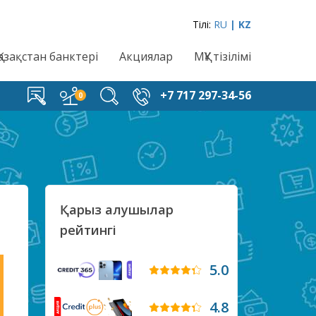
Тілі:
RU
| KZ
Қазақстан банктері
Акциялар
МҚҰ тізілімі
+7 717 297-34-56
Қарыз алушылар
рейтингі
5.0
4.8