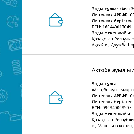
Заңды тұлға:
«Акса
Лицензия АРРФР:
0
Лицензия берілген 
БСН:
160440017049
Заңды мекенжайы:
Қазақстан Респулик
Ақсай қ., Дружба На
Актобе ауыл м
Заңды тұлға:
«Актөбе ауыл микр
Лицензия АРРФР:
0
Лицензия берілген 
БСН:
090340008507
Заңды мекенжайы:
Қазақстан Республи
қ., Маресьев көшесі,