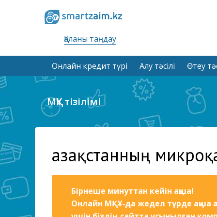
Қаланы таңдау
Онлайн кредит түрі
Алу тәсілі
Өтеу тәс
МҚҰ тізілімі
Қазақстанның микроқ
Бірнеше минуттан кейін ақша!
Онлайн МҚҰ-да жедел түрде ақша а
үшін біздің сайтта ұсынылған ком