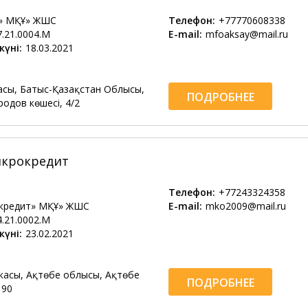
й» МҚҰ» ЖШС
Телефон:
+77770608338
7.21.0004.М
E-mail:
mfoaksay@mail.ru
күні:
18.03.2021
асы, Батыс-Қазақстан Облысы,
ПОДРОБНЕЕ
родов көшесі, 4/2
икрокредит
Телефон:
+77243324358
окредит» МҚҰ» ЖШС
E-mail:
mko2009@mail.ru
4.21.0002.М
күні:
23.02.2021
касы, Ақтөбе облысы, Ақтөбе
ПОДРОБНЕЕ
 90