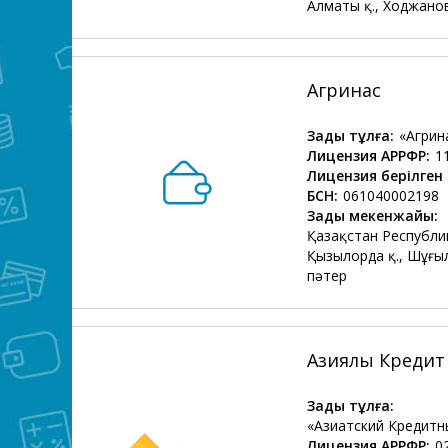
Алматы қ., Ходжанов
Агринас
Заңды тұлға:
«Агрин
Лицензия АРРФР:
1
Лицензия берілген 
БСН:
061040002198
Заңды мекенжайы:
Қазақстан Республи
Қызылорда қ., Шұғы
пәтер
Азиялық Креди
Заңды тұлға:
«Азиатский Кредит
Лицензия АРРФР:
0