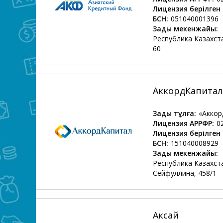
Лицензия берілген 
БСН:
051040001396
Заңды мекенжайы:
Республика Казахста
60
АккордКапитал 
Заңды тұлға:
«Акко
Лицензия АРРФР:
0
Лицензия берілген 
БСН:
151040008929
Заңды мекенжайы:
Республика Казахста
Сейфуллина, 458/1
Аксай