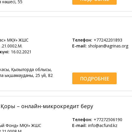
 көшесі, 55
ас» МҚҰ» ЖШС
Телефон:
+77242201893
1.21.0002.М.
E-mail:
sholpan@agrinas.org
күні:
16.02.2021
касы, Қызылорда облысы,
ла ықшамауданы, 25 үй, 82
ПОДРОБНЕЕ
т Қоры – онлайн-микрокредит беру
Телефон:
+77272506190
ный Фонд» МҚҰ» ЖШС
E-mail:
info@acfund.kz
2.21.0008.М.