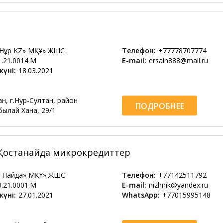
Нұр KZ» МҚҰ» ЖШС
Телефон:
+77778707774
1.21.0014.М
E-mail:
ersain888@mail.ru
күні:
18.03.2021
н, г.Нур-Султан, район
ПОДРОБНЕЕ
былай Хана, 29/1
 Қостанайда микрокредиттер
з Пайда» МҚҰ» ЖШС
Телефон:
+77142511792
0.21.0001.М
E-mail:
nizhnik@yandex.ru
күні:
27.01.2021
WhatsApp:
+77015995148