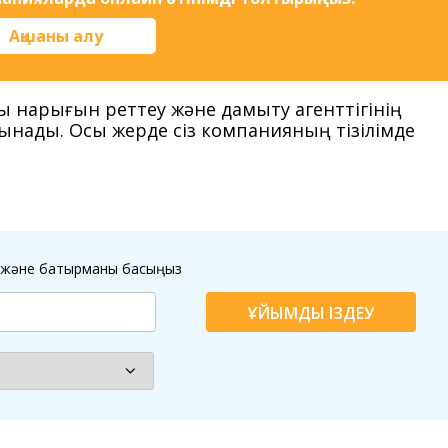
Ақшаны алу
жы нарығын реттеу және дамыту агенттігінің
ғынады. Осы жерде сіз компанияның тізілімде
ыз және батырманы басыңыз
ҰЙЫМДЫ ІЗДЕУ