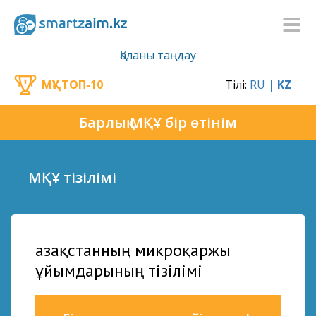
Қаланы таңдау
МҚҰ ТОП-10
Тілі:
RU
| KZ
Барлық МҚҰ бір өтінім
МҚҰ тізілімі
Қазақстанның микроқаржы
ұйымдарының тізілімі