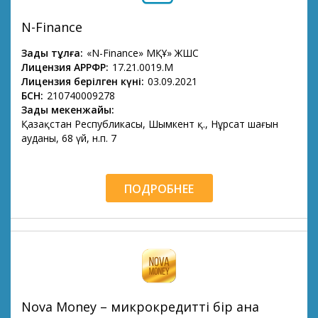
N-Finance
Заңды тұлға:
«N-Finance» МҚҰ» ЖШС
Лицензия АРРФР:
17.21.0019.M
Лицензия берілген күні:
03.09.2021
БСН:
210740009278
Заңды мекенжайы:
Қазақстан Республикасы, Шымкент қ., Нұрсат шағын
ауданы, 68 үй, н.п. 7
ПОДРОБНЕЕ
Nova Money – микрокредитті бір ғана