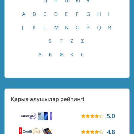
Ц
Ч
Ш
Ы
Э
A
B
C
D
E
F
G
H
I
J
K
L
M
N
O
P
Q
R
S
T
Z
Σ
А
Б
Ж
К
С
Қарыз алушылар рейтингі
5.0
4.8