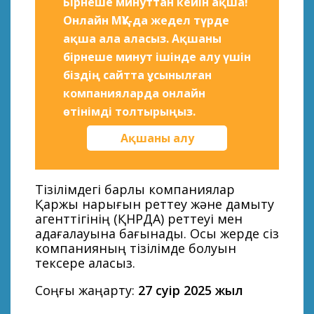
Бірнеше минуттан кейін ақша!
Онлайн МҚҰ-да жедел түрде
ақша ала аласыз. Ақшаны
бірнеше минут ішінде алу үшін
біздің сайтта ұсынылған
компанияларда онлайн
өтінімді толтырыңыз.
Ақшаны алу
Тізілімдегі барлық компаниялар
Қаржы нарығын реттеу және дамыту
агенттігінің (ҚНРДА) реттеуі мен
қадағалауына бағынады. Осы жерде сіз
компанияның тізілімде болуын
тексере аласыз.
Соңғы жаңарту:
27 сәуір 2025 жыл