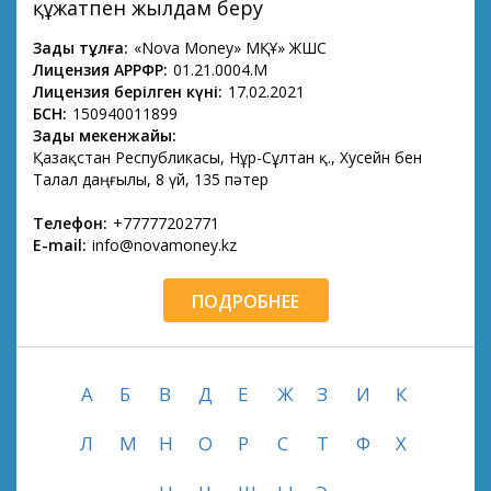
құжатпен жылдам беру
Заңды тұлға:
«Nova Money» МҚҰ» ЖШС
Лицензия АРРФР:
01.21.0004.М
Лицензия берілген күні:
17.02.2021
БСН:
150940011899
Заңды мекенжайы:
Қазақстан Республикасы, Нұр-Сұлтан қ., Хусейн бен
Талал даңғылы, 8 үй, 135 пәтер
Телефон:
+77777202771
E-mail:
info@novamoney.kz
ПОДРОБНЕЕ
А
Б
В
Д
Е
Ж
З
И
К
Л
М
Н
О
Р
С
Т
Ф
Х