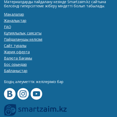
Материалдарды пайдалану кезінде Smartzaim.kz сайтына
белсенді гиперсілтеме жіберу міндетті болып табылады.
Мақалалар
Жаңалықтар
FAQ
Құпиялылық саясаты
Пайдаланушы келісімі
Сайт туралы
Жария оферта
Валюта бағамы
Бос орындар
Байланыстар
Біздің әлеуметтік желілеріміз бар