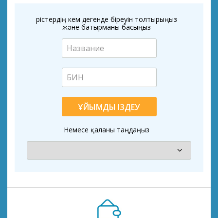
Өрістердің кем дегенде біреуін толтырыңыз
және батырманы басыңыз
ҰЙЫМДЫ ІЗДЕУ
Немесе қаланы таңдаңыз