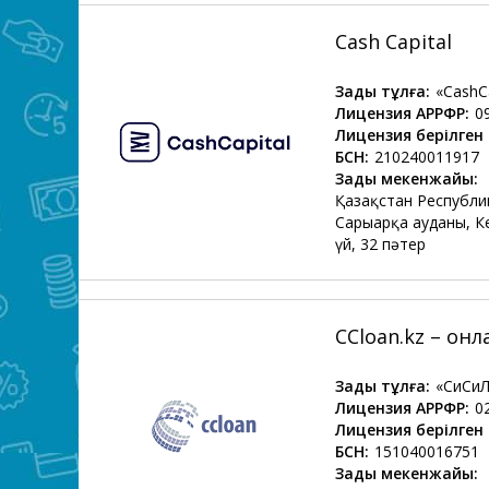
Cash Capital
Заңды тұлға:
«CashCa
Лицензия АРРФР:
0
Лицензия берілген 
БСН:
210240011917
Заңды мекенжайы:
Қазақстан Республи
Сарыарқа ауданы, Ке
үй, 32 пәтер
CCloan.kz – он
Заңды тұлға:
«СиСиЛ
Лицензия АРРФР:
0
Лицензия берілген 
БСН:
151040016751
Заңды мекенжайы: