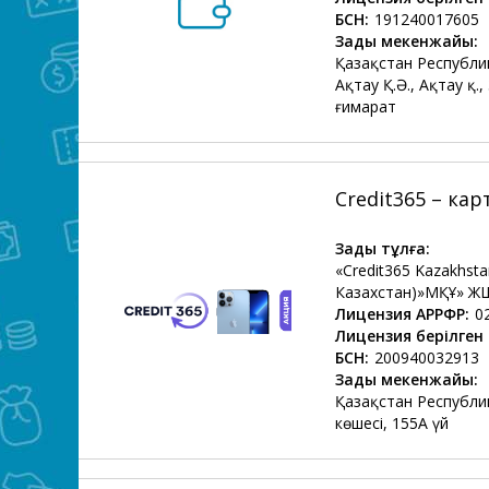
БСН:
191240017605
Заңды мекенжайы:
Қазақстан Республи
Ақтау Қ.Ә., Ақтау қ.,
ғимарат
Credit365 – ка
Заңды тұлға:
«Credit365 Kazakhst
Казахстан)»МҚҰ» Ж
Лицензия АРРФР:
0
Лицензия берілген 
БСН:
200940032913
Заңды мекенжайы:
Қазақстан Республик
көшесі, 155А үй