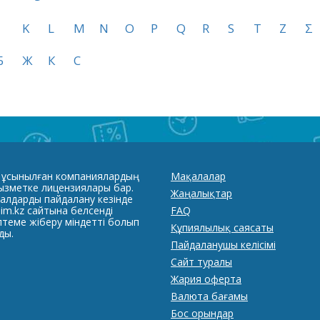
K
L
M
N
O
P
Q
R
S
T
Z
Σ
Б
Ж
К
С
 ұсынылған компаниялардың
Мақалалар
қызметке лицензиялары бар.
Жаңалықтар
алдарды пайдалану кезінде
im.kz сайтына белсенді
FAQ
лтеме жіберу міндетті болып
Құпиялылық саясаты
ды.
Пайдаланушы келісімі
Сайт туралы
Жария оферта
Валюта бағамы
Бос орындар