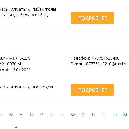
касы, Алматы қ., Жібек Жолы
лы" БО, 1 блок, 8 қабат,
ПОДРОБНЕЕ
tSun» МҚҰ» ЖШС
Телефон:
+77751623400
2.21.0070.M.
E-mail:
87775112210@mail.ru
күні:
12.04.2021
касы, Алматы қ., Желтоқсан
ПОДРОБНЕЕ
Л
М
Н
О
Р
С
Т
Ф
Х
Ц
Ч
Ш
Ы
Э