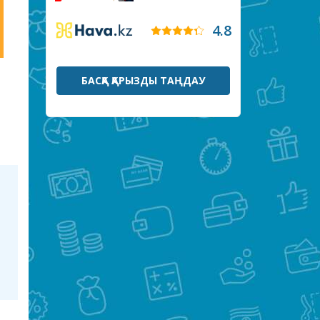
4.8
БАСҚА ҚАРЫЗДЫ ТАҢДАУ