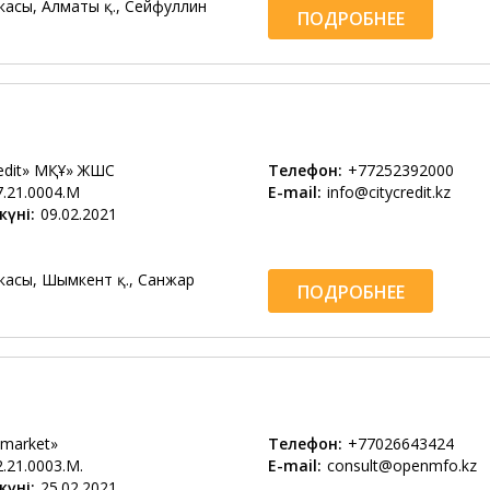
касы, Алматы қ., Сейфуллин
ПОДРОБНЕЕ
redit» МҚҰ» ЖШС
Телефон:
+77252392000
7.21.0004.М
E-mail:
info@citycredit.kz
күні:
09.02.2021
касы, Шымкент қ., Санжар
ПОДРОБНЕЕ
 market»
Телефон:
+77026643424
2.21.0003.М.
E-mail:
consult@openmfo.kz
күні:
25.02.2021