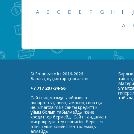
A
B
C
D
E
F
G
H
I
J
А
© Smartzaim.kz 2016-2026.
Барлық
Барлық құқықтар қорғалған
тиісті 
Матери
+7 717 297-34-56
Smartza
гиперсі
Сайттың мазмұны айрықша
табыла
ақпараттық-анықтамалық сипатқа
ие. Smartzaim.kz сайты кредиттік
ұйым болып табылмайды және
кредиттер бермейді. Сайт таңдалған
микрокредиттеу сервисіне берілген
өтініш үшін клиенттен төлемақы
алмайды.