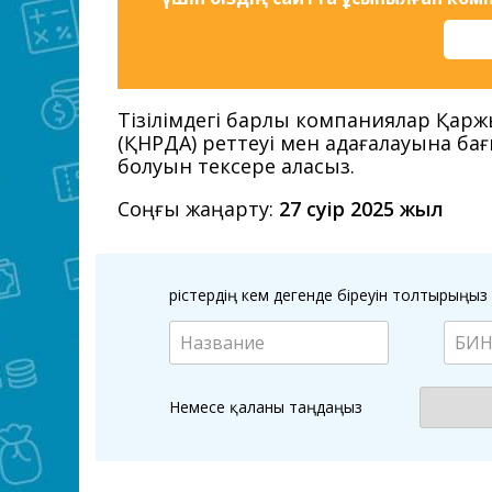
Тізілімдегі барлық компаниялар Қар
(ҚНРДА) реттеуі мен қадағалауына ба
болуын тексере аласыз.
Соңғы жаңарту:
27 сәуір 2025 жыл
Өрістердің кем дегенде біреуін толтырың
Немесе қаланы таңдаңыз