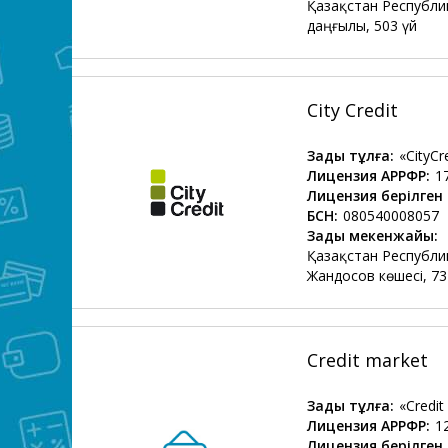
Қазақстан Республи
даңғылы, 503 үй
City Credit
Заңды тұлға:
«CityC
Лицензия АРРФР:
1
Лицензия берілген 
БСН:
080540008057
Заңды мекенжайы:
Қазақстан Республи
Жандосов көшесі, 73
Credit market
Заңды тұлға:
«Credit
Лицензия АРРФР:
1
Лицензия берілген 