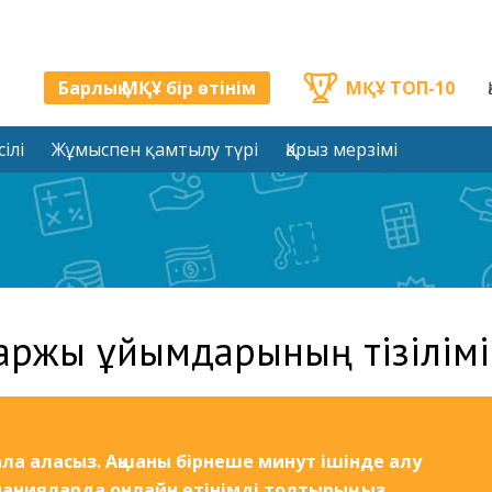
Барлық МҚҰ бір өтінім
МҚҰ ТОП-10
ілі
Жұмыспен қамтылу түрі
Қарыз мерзімі
аржы ұйымдарының тізілімі
ла аласыз. Ақшаны бірнеше минут ішінде алу
панияларда онлайн өтінімді толтырыңыз.