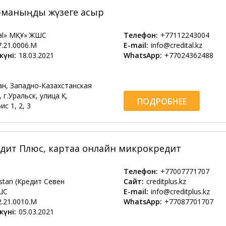
арманыңды жүзеге асыр
tal» МҚҰ» ЖШС
Телефон:
+77112243004
7.21.0006.М
E-mail:
info@credital.kz
күні:
18.03.2021
WhatsApp:
+77024362488
ан, Западно-Казахстанская
 г.Уральск, улица Қ.
ПОДРОБНЕЕ
с 1, 2, 3
редит Плюс, картаға онлайн микрокредит
Телефон:
+77007771707
hstan (Кредит Севен
Сайт:
creditplus.kz
ШС
E-mail:
info@creditplus.kz
2.21.0010.M
WhatsApp:
+77087701707
күні:
05.03.2021