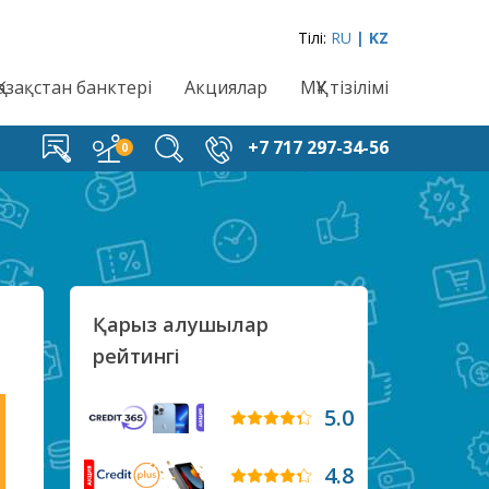
Тілі:
RU
| KZ
Қазақстан банктері
Акциялар
МҚҰ тізілімі
+7 717 297-34-56
Қарыз алушылар
рейтингі
5.0
4.8