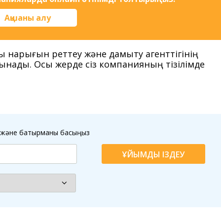
Ақшаны алу
жы нарығын реттеу және дамыту агенттігінің
ғынады. Осы жерде сіз компанияның тізілімде
ыз және батырманы басыңыз
ҰЙЫМДЫ ІЗДЕУ