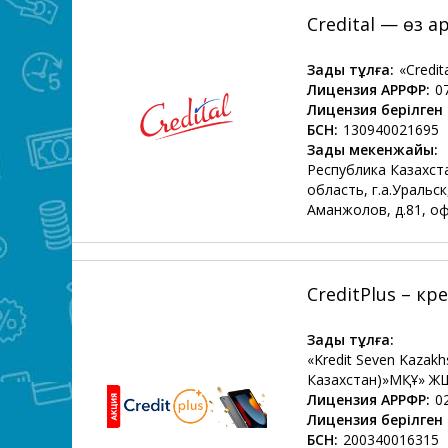
Credital — өз 
Заңды тұлға:
«Credi
Лицензия АРРФР:
0
Лицензия берілген 
БСН:
130940021695
Заңды мекенжайы:
Республика Казахст
область, г.а.Уральск,
Аманжолов, д.81, офи
CreditPlus – к
Заңды тұлға:
«Kredit Seven Kazak
Казахстан)»МҚҰ» Ж
Лицензия АРРФР:
0
Лицензия берілген 
БСН:
200340016315