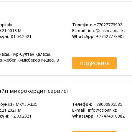
pital»
Телефон:
+77027773902
9.21.0018.М
E-mail:
info@cashcapital.kz
күні:
01.04.2021
WhatsApp:
+77027773902
касы, Нұр-Сұлтан қаласы,
нжебек Күмісбеков көшесі, 8
ПОДРОБНЕЕ
лайн микрокердит сервисі
оун.кз» МҚҰ» ЖШС
Телефон:
+78000805585
2.21.2021.М
E-mail:
info@ccloan.kz
күні:
12.03.2021
WhatsApp:
+77474310982