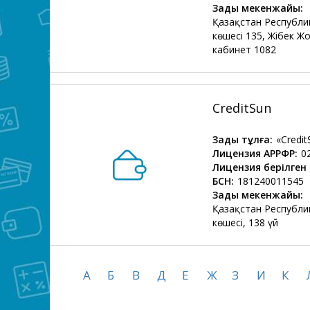
Заңды мекенжайы:
Қазақстан Республи
көшесі 135, Жібек Жо
кабинет 1082
CreditSun
Заңды тұлға:
«Credi
Лицензия АРРФР:
0
Лицензия берілген 
БСН:
181240011545
Заңды мекенжайы:
Қазақстан Республи
көшесі, 138 үй
А
Б
В
Д
Е
Ж
З
И
К