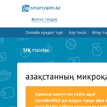
Қаланы таңдау
Онлайн кредит түрі
Алу тәсілі
Өтеу тәс
МҚҰ тізілімі
Қазақстанның микроқ
Бірнеше минуттан кейін ақша!
Онлайн МҚҰ-да жедел түрде ақша а
үшін біздің сайтта ұсынылған ком