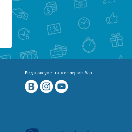
Біздің әлеуметтік желілеріміз бар