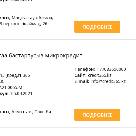
касы, Маңғыстау облысы,
 3 Өнеркәсіптік аймақ, 26
ПОДРОБНЕЕ
ртаға бастартусыз микрокредит
Телефон:
+77083650000
an» (Кредит 365
Сайт:
credit365.kz
ШС
E-mail:
info@credit365.kz
2.21.0065.M
күні:
05.04.2021
асы, Алматы қ., Төле би
ПОДРОБНЕЕ