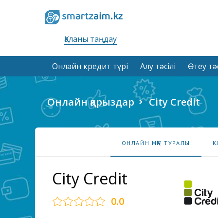
Қаланы таңдау
Онлайн кредит түрі
Алу тәсілі
Өтеу тәс
Онлайн қарыздар
City Credit
ОНЛАЙН МҚҰ ТУРАЛЫ
К
City Credit
0.0