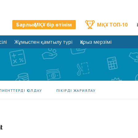
Барлық МҚҰ бір өтінім
МҚҰ ТОП-10
ілі
Жұмыспен қамтылу түрі
Қарыз мерзімі
ЛИЕНТТЕРДІ ҚОЛДАУ
ПІКІРДІ ЖАРИЯЛАУ