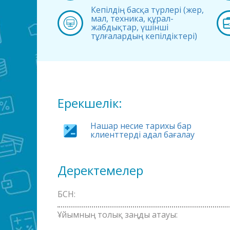
Кепілдің басқа түрлері (жер,
мал, техника, құрал-
жабдықтар, үшінші
тұлғалардың кепілдіктері)
Ерекшелік:
Нашар несие тарихы бар
клиенттерді адал бағалау
Деректемелер
БСН:
Ұйымның толық заңды атауы: