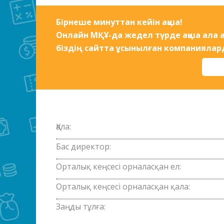
Бірнеше минуттан кейін ақша!
Онлайн МҚҰ-да жедел түрде ақша ала а
біздің сайтта ұсынылған компаниялар
Қала:
Бас директор:
Орталық кеңсесі орналасқан ел:
Орталық кеңсесі орналасқан қала:
Заңды тұлға: