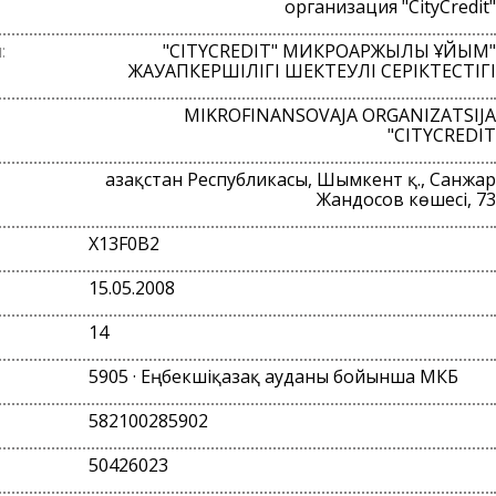
организация "CityCredit"
:
"CITYCREDIT" МИКРОҚАРЖЫЛЫҚ ҰЙЫМ"
ЖАУАПКЕРШІЛІГІ ШЕКТЕУЛІ СЕРІКТЕСТІГІ
MIKROFINANSOVAJA ORGANIZATSIJA
"CITYCREDIT
Қазақстан Республикасы, Шымкент қ., Санжар
Жандосов көшесі, 73
X13F0B2
15.05.2008
14
5905 · Еңбекшіқазақ ауданы бойынша МКБ
582100285902
50426023