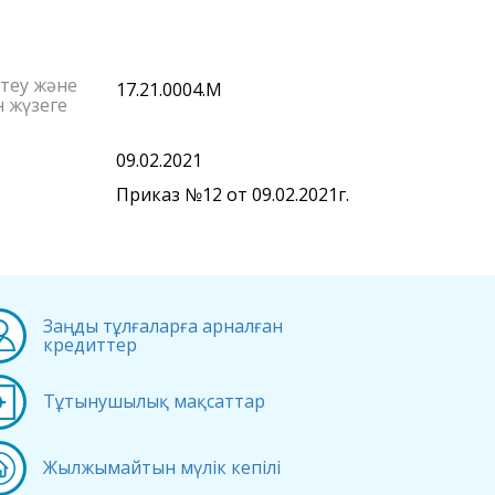
ттеу және
17.21.0004.М
н жүзеге
09.02.2021
Приказ №12 от 09.02.2021г.
Заңды тұлғаларға арналған
кредиттер
Тұтынушылық мақсаттар
Жылжымайтын мүлік кепілі