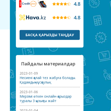
4.8
4.8
БАСҚА ҚАРЫЗДЫ ТАҢДАУ
Пайдалы материалдар
2023-01-09
Несиені қалай тез жабуға болады.
Қадамдық нұсқаулық
2023-01-06
Мерзімі өткен онлайн-қарыздар
туралы 3 қызықты жәйт
2023-01-04