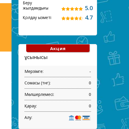
Беру
5.0
жылдамдығы
4.7
Қолдау қызметі
Акция
ұсынысы
Мерзімге:
-
Сомасы (тнг):
0
Мөлшерлемесі:
0
Қарау:
0
Алу: