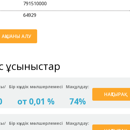
791510000
64929
АҚШАНЫ АЛУ
ас ұсыныстар
сы/
Бір күндік мөлшерлемесі
Мақұлдау:
НАҚТЫРАҚ
0
от 0,01 %
74%
сы/
Бір күндік мөлшерлемесі
Мақұлдау: