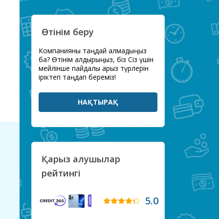
Өтінім беру
Компанияны таңдай алмадыңыз
ба? Өтінім қалдырыңыз, біз Сіз үшін
мейлінше пайдалы қарыз түрлерін
іріктеп таңдап береміз!
НАҚТЫРАҚ
Қарыз алушылар
рейтингі
5.0