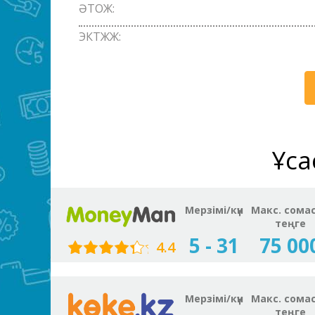
ӘТОЖ:
ЭКТЖЖ:
Ұқс
Мерзімі/күн
Макс. сома
теңге
5 - 31
75 00
4.4
Мерзімі/күн
Макс. сома
теңге