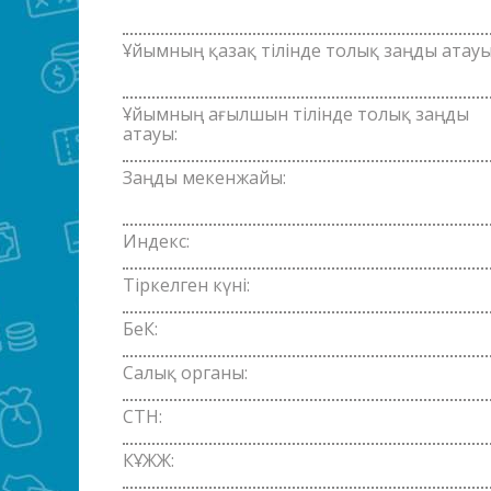
Ұйымның қазақ тілінде толық заңды атауы
Ұйымның ағылшын тілінде толық заңды
атауы:
Заңды мекенжайы:
Индекс:
Тіркелген күні:
БеК:
Салық органы:
СТН:
КҰЖЖ: