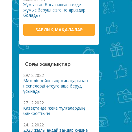
Жұмыстан босатылған кезде
жұмыс беруші сізге не қарыздар
болады?
БАРЛЫҚ МАҚАЛАЛАР
Соңғы жаңалықтар
29.12.2022
Мәжіліс зейнетақы жинақтарынан
несиелерді өтеуге ақша беруді
ұсынады
27.12.2022
Қазақстанда жеке тұлғалардың
банкроттығы
24.12.2022
2023 жылы қандай заңдар күшіне