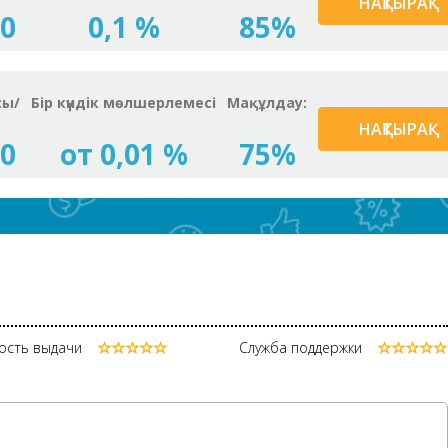
НАҚТЫРАҚ
00
0,1 %
85%
сы/
Бір күндік мөлшерлемесі
Мақұлдау:
НАҚТЫРАҚ
00
от 0,01 %
75%
ость выдачи
Служба поддержки