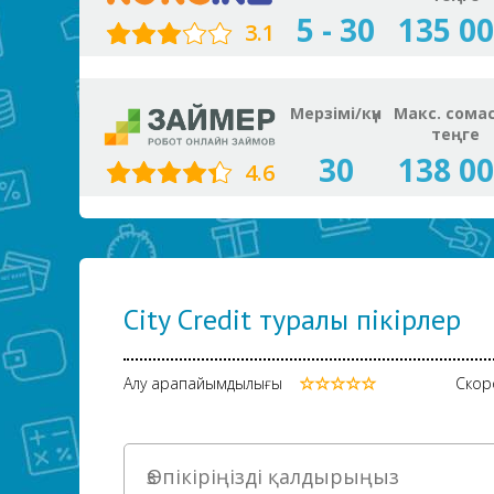
5 - 30
135 0
3.1
Мерзімі/күн
Макс. сома
теңге
30
138 0
4.6
City Credit туралы пікірлер
Алу қарапайымдылығы
Скор