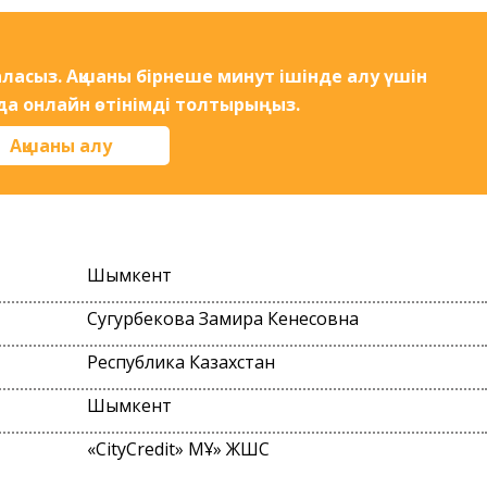
ласыз. Ақшаны бірнеше минут ішінде алу үшін
да онлайн өтінімді толтырыңыз.
Ақшаны алу
Шымкент
Сугурбекова Замира Кенесовна
Республика Казахстан
Шымкент
«CityCredit» МҚҰ» ЖШС