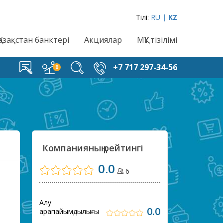
Тілі:
RU
| KZ
Қазақстан банктері
Акциялар
МҚҰ тізілімі
+7 717 297-34-56
Компанияның рейтингі
0.0
6
Алу
0.0
қарапайымдылығы