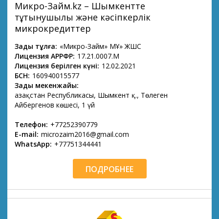
Микро-Займ.kz – Шымкентте
тұтынушылық және кәсіпкерлік
микрокредиттер
Заңды тұлға:
«Микро-Займ» МҚҰ» ЖШС
Лицензия АРРФР:
17.21.0007.М
Лицензия берілген күні:
12.02.2021
БСН:
160940015577
Заңды мекенжайы:
Қазақстан Республикасы, Шымкент қ., Төлеген
Айбергенов көшесі, 1 үй
Телефон:
+77252390779
E-mail:
microzaim2016@gmail.com
WhatsApp:
+77751344441
ПОДРОБНЕЕ