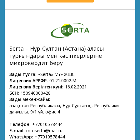
Serta – Нұр-Сұлтан (Астана) қаласы
тұрғындары мен кәсіпкерлеріне
микрокердит беру
Заңды тұлға:
«Serta» МҚҰ» ЖШС
Лицензия АРРФР:
01.21.0002.М
Лицензия берілген күні:
16.02.2021
БСН:
150940000428
Заңды мекенжайы:
Қазақстан Республикасы, Нұр-Сұлтан қ., Республики
даңғылы, 9/1 үй, офис 4
Телефон:
+77010578444
E-mail:
mfoserta@mail.ru
WhatsApp:
+77010578444