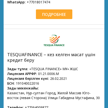
WhatsApp:
+77018017474
ПОДРОБНЕЕ
TESQUAFINANCE – кез келген мақсат үшін
кредит беру
Заңды тұлға:
«TESQUA FINANCE» МҚҰ» ЖШС
Лицензия АРРФР:
01.21.0006.М
Лицензия берілген күні:
26.02.2021
БСН:
191040022016
Заңды мекенжайы:
Казахстан, Нур-султан Город, Жилой Массив Юго-
восток (левая Сторона) Улица Габидена Мустафина, 30
Телефон:
+77064009877