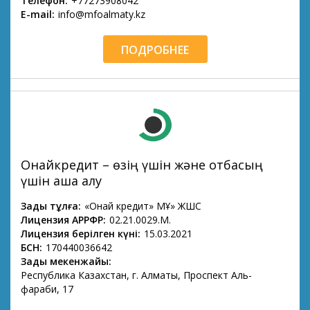
Телефон:
+77273908042
E-mail:
info@mfoalmaty.kz
ПОДРОБНЕЕ
Онайкредит – өзің үшін және отбасың
үшін ақша алу
Заңды тұлға:
«Онай кредит» МҚҰ» ЖШС
Лицензия АРРФР:
02.21.0029.М.
Лицензия берілген күні:
15.03.2021
БСН:
170440036642
Заңды мекенжайы:
Республика Казахстан, г. Алматы, Проспект Аль-
фараби, 17