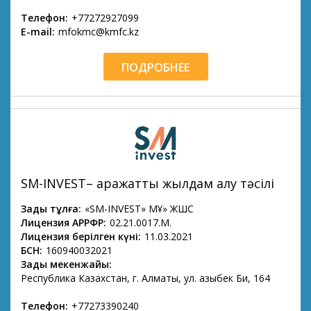
Телефон:
+77272927099
E-mail:
mfokmc@kmfc.kz
ПОДРОБНЕЕ
SM-INVEST– қаражатты жылдам алу тәсілі
Заңды тұлға:
«SM-INVEST» МҚҰ» ЖШС
Лицензия АРРФР:
02.21.0017.М.
Лицензия берілген күні:
11.03.2021
БСН:
160940032021
Заңды мекенжайы:
Республика Казахстан, г. Алматы, ул. Қазыбек Би, 164
Телефон:
+77273390240