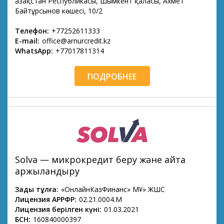
Қазақстан Республикасы, Шымкент қаласы, Ахмет
Байтұрсынов көшесі, 10/2
Телефон:
+77252611333
E-mail:
office@arnurcredit.kz
WhatsApp:
+77017811314
ПОДРОБНЕЕ
Solva — микрокредит беру және қайта
қаржыландыру
Заңды тұлға:
«ОнлайнКазФинанс» МҚҰ» ЖШС
Лицензия АРРФР:
02.21.0004.М
Лицензия берілген күні:
01.03.2021
БСН:
160840000397