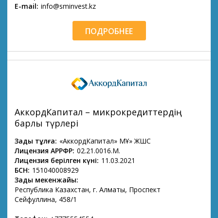
E-mail:
info@sminvest.kz
ПОДРОБНЕЕ
АккордКапитал – микрокредиттердің
барлық түрлері
Заңды тұлға:
«АккордКапитал» МҚҰ» ЖШС
Лицензия АРРФР:
02.21.0016.М.
Лицензия берілген күні:
11.03.2021
БСН:
151040008929
Заңды мекенжайы:
Республика Казахстан, г. Алматы, Проспект
Сейфуллина, 458/1