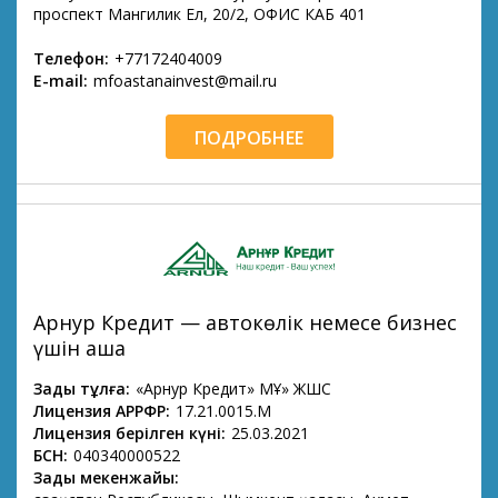
проспект Мангилик Ел, 20/2, ОФИС КАБ 401
Телефон:
+77172404009
E-mail:
mfoastanainvest@mail.ru
ПОДРОБНЕЕ
Арнур Кредит — автокөлік немесе бизнес
үшін ақша
Заңды тұлға:
«Арнур Кредит» МҚҰ» ЖШС
Лицензия АРРФР:
17.21.0015.М
Лицензия берілген күні:
25.03.2021
БСН:
040340000522
Заңды мекенжайы: