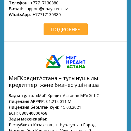
Телефон:
+77717130380
E-mail:
support@onaycredit.kz
WhatsApp:
+77717130380
ПОДРОБНЕЕ
МиГКредитАстана – тұтынушылық
кредиттері және бизнес үшін ақша
Заңды тұлға:
«МиГ Кредит Астана» МҚҰ» ЖШС
Лицензия АРРФР:
01.21.0011.М
Лицензия берілген күні:
15.03.2021
БСН:
080840006458
Заңды мекенжайы:
Республика Казахстан, г. Нур-султан Город,
Микрорайон Караоткель Улица Қазанат, 3