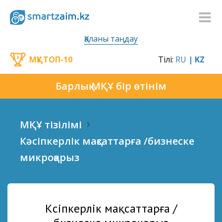
Қаланы таңдау
МҚҰ ТОП-10
Тілі:
RU
| KZ
Барлық МҚҰ бір өтінім
МҚҰ тізілімі
Кәсіпкерлік мақсаттарға /бизнеске
микроқарыз
Кәсіпкерлік мақсаттарға /