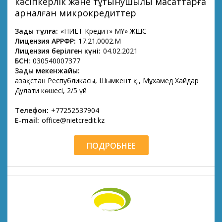
кәсіпкерлік және тұтынушылық мақсаттарға
арналған микрокредиттер
Заңды тұлға:
«НИЕТ Кредит» МҚҰ» ЖШС
Лицензия АРРФР:
17.21.0002.М
Лицензия берілген күні:
04.02.2021
БСН:
030540007377
Заңды мекенжайы:
Қазақстан Республикасы, Шымкент қ., Мұхамед Хайдар
Дулати көшесі, 2/5 үй
Телефон:
+77252537904
E-mail:
office@nietcredit.kz
ПОДРОБНЕЕ