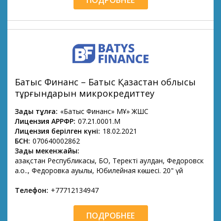
Батыс Финанс – Батыс Қазақстан облысы
тұрғындарын микрокредиттеу
Заңды тұлға:
«Батыс Финанс» МҚҰ» ЖШС
Лицензия АРРФР:
07.21.0001.М
Лицензия берілген күні:
18.02.2021
БСН:
070640002862
Заңды мекенжайы:
Қазақстан Республикасы, БҚО, Теректі аулдан, Федоровск
а.о.., Федоровка ауылы, Юбилейная көшесі. 20" үй
Телефон:
+77712134947
ПОДРОБНЕЕ