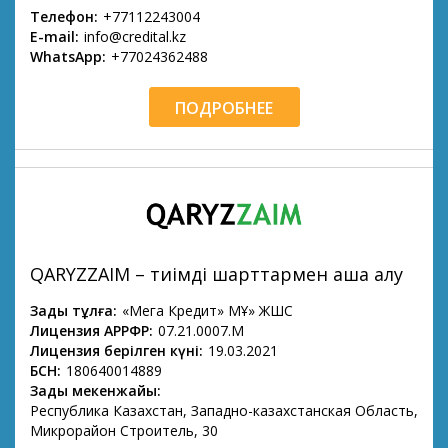
Телефон:
+77112243004
E-mail:
info@credital.kz
WhatsApp:
+77024362488
ПОДРОБНЕЕ
QARYZZAIM – тиімді шарттармен ақша алу
Заңды тұлға:
«Мега Кредит» МҚҰ» ЖШС
Лицензия АРРФР:
07.21.0007.М
Лицензия берілген күні:
19.03.2021
БСН:
180640014889
Заңды мекенжайы:
Республика Казахстан, Западно-казахстанская Область,
Микрорайон Строитель, 30