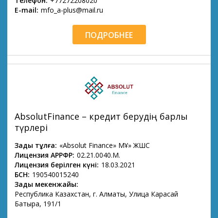
Телефон:
+77272208020
E-mail:
mfo_a-plus@mail.ru
ПОДРОБНЕЕ
AbsolutFinance – кредит берудің барлық
түрлері
Заңды тұлға:
«Absolut Finance» МҚҰ» ЖШС
Лицензия АРРФР:
02.21.0040.М.
Лицензия берілген күні:
18.03.2021
БСН:
190540015240
Заңды мекенжайы:
Республика Казахстан, г. Алматы, Улица Карасай
Батыра, 191/1