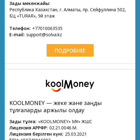
Заңды мекенжайы:
Республика Казахстан, г. Алматы, пр. Сейфуллина 502,
БЦ «TURAR», 9й этаж
Телефон:
+77010063535
E-mail:
support@solva.kz
ПОДРОБНЕЕ
KOOLMONEY — жеке және заңды
тұлғаларды қаржылық қолдау
Заңды тұлға:
«KOOLMONEY» МҚҰ» ЖШС
Лицензия АРРФР:
02.21.0046.М.
Лицензия берілген күні:
25.03.2021