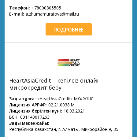
Телефон:
+78000805505
E-mail:
a.zhumamuratova@mail.ru
ПОДРОБНЕЕ
HeartAsiaCredit – кепілсіз онлайн-
микрокредит беру
Заңды тұлға:
«HeartAsiaCredit» МҚҰ» ЖШС
Лицензия АРРФР:
02.21.0038.М.
Лицензия берілген күні:
18.03.2021
БСН:
031140017263
Заңды мекенжайы:
Республика Казахстан, г. Алматы, Микрорайон 9, 35