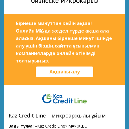
бизнеске микроқарыз
Бірнеше минуттан кейін ақша!
Онлайн МҚҰ-да жедел түрде ақша ала
аласыз. Ақшаны бірнеше минут ішінде
алу үшін біздің сайтта ұсынылған
компанияларда онлайн өтінімді
толтырыңыз.
Ақшаны алу
Kaz Credit Line – микроқаржылық ұйым
Заңды тұлға:
«Kaz Credit Line» МҚҰ» ЖШС