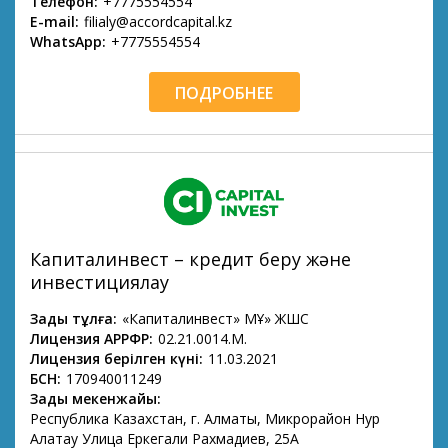
Телефон:
+7775554554
E-mail:
filialy@accordcapital.kz
WhatsApp:
+7775554554
ПОДРОБНЕЕ
Капиталинвест – кредит беру және
инвестициялау
Заңды тұлға:
«Капиталинвест» МҚҰ» ЖШС
Лицензия АРРФР:
02.21.0014.М.
Лицензия берілген күні:
11.03.2021
БСН:
170940011249
Заңды мекенжайы:
Республика Казахстан, г. Алматы, Микрорайон Нур
Алатау Улица Еркегали Рахмадиев, 25А