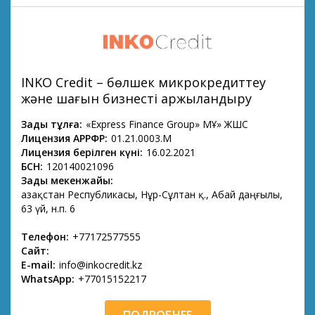
INKO Credit – бөлшек микрокредиттеу
және шағын бизнесті қаржыландыру
Заңды тұлға:
«Express Finance Group» МҚҰ» ЖШС
Лицензия АРРФР:
01.21.0003.М
Лицензия берілген күні:
16.02.2021
БСН:
120140021096
Заңды мекенжайы:
Қазақстан Республикасы, Нұр-Сұлтан қ., Абай даңғылы,
63 үй, н.п. 6
Телефон:
+77172577555
Сайт:
E-mail:
info@inkocredit.kz
WhatsApp:
+77015152217
ПОДРОБНЕЕ