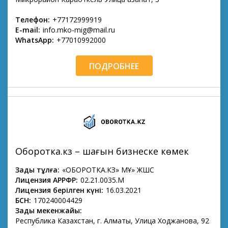
Телефон:
+77172999919
E-mail:
info.mko-mig@mail.ru
WhatsApp:
+77010992000
ПОДРОБНЕЕ
Оборотка.кз – шағын бизнеске көмек
Заңды тұлға:
«ОБОРОТКА.КЗ» МҚҰ» ЖШС
Лицензия АРРФР:
02.21.0035.М
Лицензия берілген күні:
16.03.2021
БСН:
170240004429
Заңды мекенжайы:
Республика Казахстан, г. Алматы, Улица Ходжанова, 92