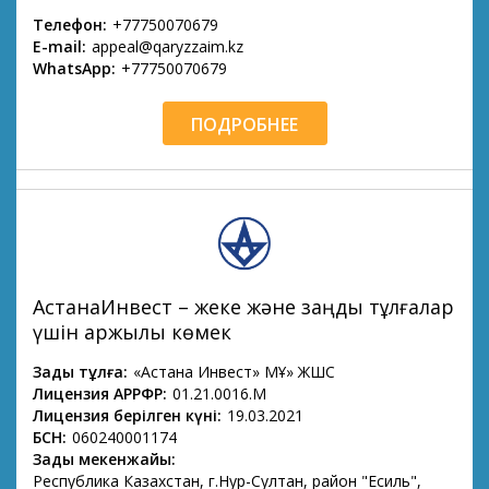
Телефон:
+77750070679
E-mail:
appeal@qaryzzaim.kz
WhatsApp:
+77750070679
ПОДРОБНЕЕ
АстанаИнвест – жеке және заңды тұлғалар
үшін қаржылық көмек
Заңды тұлға:
«Астана Инвест» МҚҰ» ЖШС
Лицензия АРРФР:
01.21.0016.М
Лицензия берілген күні:
19.03.2021
БСН:
060240001174
Заңды мекенжайы:
Республика Казахстан, г.Нур-Султан, район "Есиль",