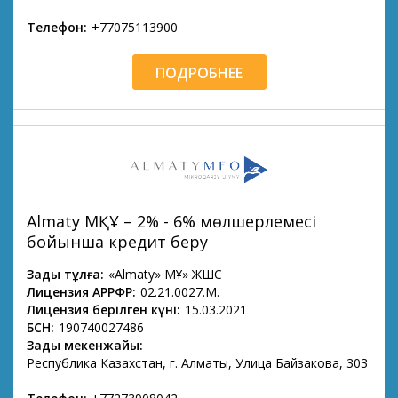
Телефон:
+77075113900
ПОДРОБНЕЕ
Almaty МҚҰ – 2% - 6% мөлшерлемесі
бойынша кредит беру
Заңды тұлға:
«Almaty» МҚҰ» ЖШС
Лицензия АРРФР:
02.21.0027.М.
Лицензия берілген күні:
15.03.2021
БСН:
190740027486
Заңды мекенжайы:
Республика Казахстан, г. Алматы, Улица Байзакова, 303