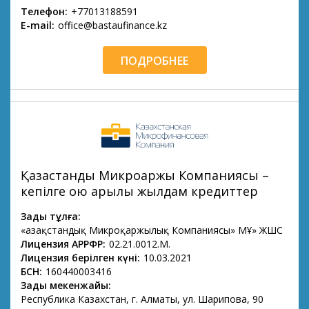
Телефон:
+77013188591
E-mail:
office@bastaufinance.kz
ПОДРОБНЕЕ
Қазақстандық Микроқаржы Компаниясы –
кепілге қою арқылы жылдам кредиттер
Заңды тұлға:
«Қазақстандық Микроқаржылық Компаниясы» МҚҰ» ЖШС
Лицензия АРРФР:
02.21.0012.М.
Лицензия берілген күні:
10.03.2021
БСН:
160440003416
Заңды мекенжайы:
Республика Казахстан, г. Алматы, ул. Шарипова, 90