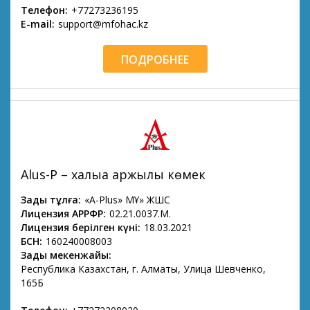
Телефон:
+77273236195
E-mail:
support@mfohac.kz
ПОДРОБНЕЕ
Alus-P – халыққа қаржылық көмек
Заңды тұлға:
«A-Plus» МҚҰ» ЖШС
Лицензия АРРФР:
02.21.0037.М.
Лицензия берілген күні:
18.03.2021
БСН:
160240008003
Заңды мекенжайы:
Республика Казахстан, г. Алматы, Улица Шевченко,
165Б