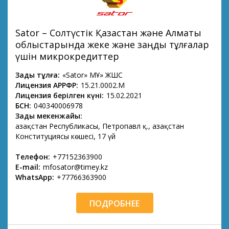
Sator – Солтүстік Қазақстан және Алматы
облыстарында жеке және заңды тұлғалар
үшін микрокредиттер
Заңды тұлға:
«Sator» МҚҰ» ЖШС
Лицензия АРРФР:
15.21.0002.М
Лицензия берілген күні:
15.02.2021
БСН:
040340006978
Заңды мекенжайы:
Қазақстан Республикасы, Петропавл қ., Қазақстан
Конституциясы көшесі, 17 үй
Телефон:
+77152363900
E-mail:
mfosator@timey.kz
WhatsApp:
+77766363900
ПОДРОБНЕЕ