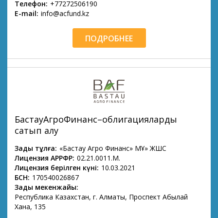
Телефон:
+77272506190
E-mail:
info@acfund.kz
ПОДРОБНЕЕ
БастауАгроФинанс–облигацияларды
сатып алу
Заңды тұлға:
«Бастау Агро Финанс» МҚҰ» ЖШС
Лицензия АРРФР:
02.21.0011.М.
Лицензия берілген күні:
10.03.2021
БСН:
170540026867
Заңды мекенжайы:
Республика Казахстан, г. Алматы, Проспект Абылай
Хана, 135