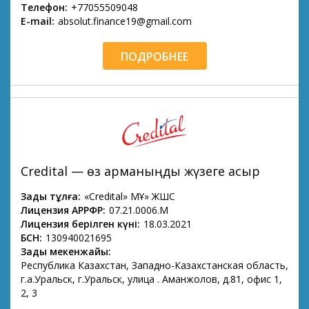
Телефон:
+77055509048
E-mail:
absolut.finance19@gmail.com
ПОДРОБНЕЕ
Credital — өз арманыңды жүзеге асыр
Заңды тұлға:
«Credital» МҚҰ» ЖШС
Лицензия АРРФР:
07.21.0006.М
Лицензия берілген күні:
18.03.2021
БСН:
130940021695
Заңды мекенжайы:
Республика Казахстан, Западно-Казахстанская область,
г.а.Уральск, г.Уральск, улица Қ. Аманжолов, д.81, офис 1,
2, 3