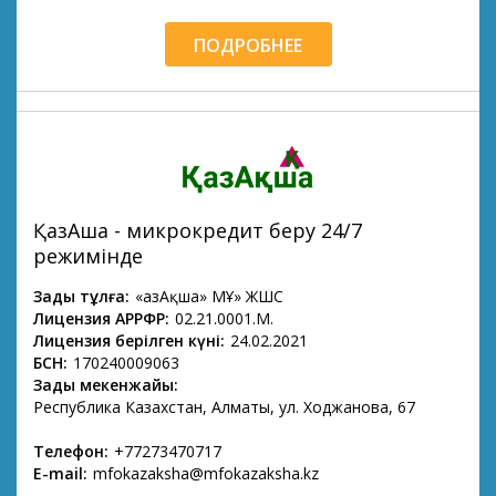
ПОДРОБНЕЕ
ҚазАқша - микрокредит беру 24/7
режимінде
Заңды тұлға:
«ҚазАқша» МҚҰ» ЖШС
Лицензия АРРФР:
02.21.0001.М.
Лицензия берілген күні:
24.02.2021
БСН:
170240009063
Заңды мекенжайы:
Республика Казахстан, Алматы, ул. Ходжанова, 67
Телефон:
+77273470717
E-mail:
mfokazaksha@mfokazaksha.kz