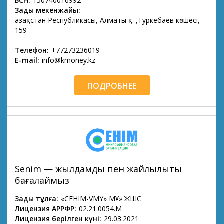
БСН:
150740016992
Заңды мекенжайы:
Қазақстан Республикасы, Алматы қ. ,Туркебаев көшесі,
159
Телефон:
+77273236019
E-mail:
info@kmoney.kz
ПОДРОБНЕЕ
Senim — жылдамдық пен жайлылықты
бағалаймыз
Заңды тұлға:
«СЕНІМ-VMY» МҚҰ» ЖШС
Лицензия АРРФР:
02.21.0054.М
Лицензия берілген күні:
29.03.2021