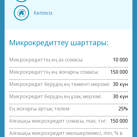
Кепілсіз
Микрокредиттеу шарттары:
Микрокредиттің ең аз сомасы:
10 000
Микрокредиттің ең жоғарғы сомасы:
150 000
Микрокредит берудің ең төменгі мерзімі:
30 күн
Микрокредит берудің ең ұзақ мерзімі:
30 күн
Ең жоғарғы артық төлем:
25%
Алғашқы микрокредит сомасы, max, тнг:
150 000
Алғашқы микрокредит мөлшерлемесі, min, % в