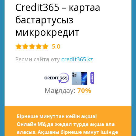
Credit365 – картаға
бастартусыз
микрокредит
5.0
Ресми сайтқа өту
credit365.kz
Мақұлдау:
70%
Бірнеше минуттан кейін ақша!
Онлайн МҚҰ-да жедел түрде ақша ала
аласыз. Ақшаны бірнеше минут ішінде