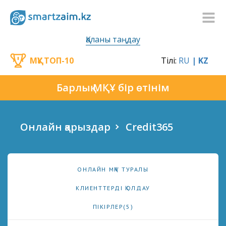
Қаланы таңдау
МҚҰ ТОП-10
Тілі:
RU
| KZ
Барлық МҚҰ бір өтінім
Онлайн қарыздар
Credit365
ОНЛАЙН МҚҰ ТУРАЛЫ
КЛИЕНТТЕРДІ ҚОЛДАУ
ПІКІРЛЕР(5)