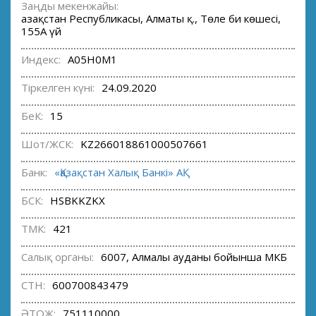
Заңды мекенжайы:
Қазақстан Республикасы, Алматы қ., Төле би көшесі,
155А үй
Индекс:
A05H0M1
Тіркелген күні:
24.09.2020
БеК:
15
Шот/ЖСК:
KZ266018861000507661
Банк:
«Қазақстан Халық Банкі» АҚ
БСК:
HSBKKZKX
ТМК:
421
Салық органы:
6007, Алмалы ауданы бойынша МКБ
СТН:
600700843479
ӘТОЖ:
751110000