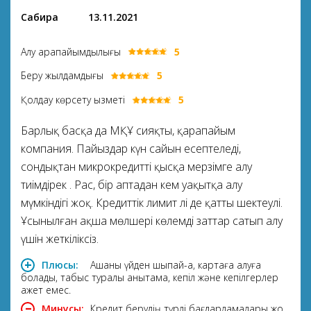
Сабира
13.11.2021
Алу қарапайымдылығы
5
Беру жылдамдығы
5
Қолдау көрсету қызметі
5
Барлық басқа да МҚҰ сияқты, қарапайым
компания. Пайыздар күн сайын есептеледі,
сондықтан микрокредитті қысқа мерзімге алу
тиімдірек . Рас, бір аптадан кем уақытқа алу
мүмкіндігі жоқ. Кредиттік лимит әлі де қатты шектеулі.
Ұсынылған ақша мөлшері көлемді заттар сатып алу
үшін жеткіліксіз.
Плюсы:
Ақшаны үйден шықпай-ақ, картаға алуға
болады, табыс туралы анықтама, кепіл және кепілгерлер
қажет емес.
Минусы:
Кредит берудің түрлі бағдарламалары жоқ,