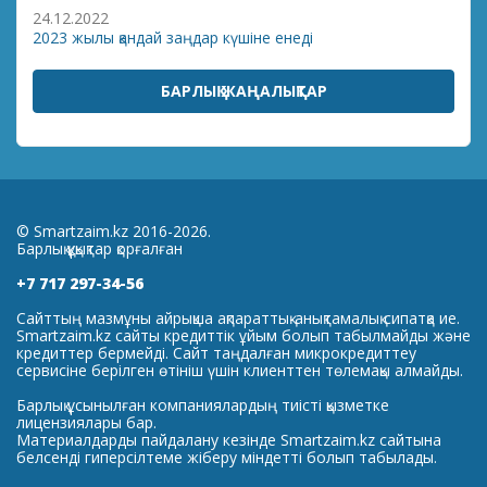
24.12.2022
2023 жылы қандай заңдар күшіне енеді
БАРЛЫҚ ЖАҢАЛЫҚТАР
© Smartzaim.kz 2016-2026.
Барлық құқықтар қорғалған
+7 717 297-34-56
Сайттың мазмұны айрықша ақпараттық-анықтамалық сипатқа ие.
Smartzaim.kz сайты кредиттік ұйым болып табылмайды және
кредиттер бермейді. Сайт таңдалған микрокредиттеу
сервисіне берілген өтініш үшін клиенттен төлемақы алмайды.
Барлық ұсынылған компаниялардың тиісті қызметке
лицензиялары бар.
Материалдарды пайдалану кезінде Smartzaim.kz сайтына
белсенді гиперсілтеме жіберу міндетті болып табылады.