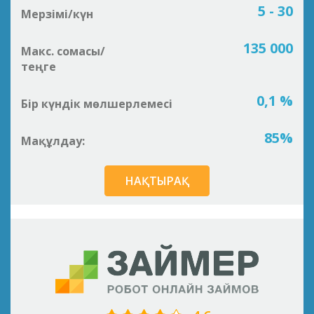
5 - 30
Мерзімі/күн
135 000
Макс. сомасы/
теңге
0,1 %
Бір күндік мөлшерлемесі
85%
Мақұлдау:
НАҚТЫРАҚ