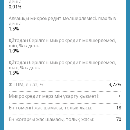
день:
0,01%
Алғашқы микрокредит мөлшерлемесі, max % в
день:
1,5%
Қайтадан берілген микрокредит мөлшерлемесі,
min, % в день:
1,0%
Қайтадан берілген микрокредит мөлшерлемесі,
max, % в день:
1,5%
ЖТПМ, ең аз, %:
3,72%
Микрокредит мерзімін ұзарту қызметі:
+
Ең төменгі жас шамасы, толық жасы:
18
Ең жоғарғы жас шамасы, толық жасы:
70