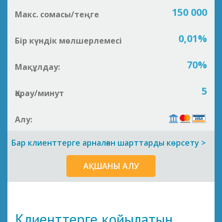
150 000
Макс. сомасы/теңге
0,01%
Бір күндік мөлшерлемесі
70%
Мақұлдау:
5
Қарау/минут
Алу:
Бар клиенттерге арналған шарттарды көрсету >
АҚШАНЫ АЛУ
Клиенттерге қойылатын