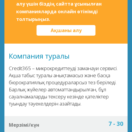
алу үшін біздің сайтта ұсынылған
компанияларда онлайн өтінімді
толтырыңыз.
Ақшаны алу
Компания туралы
Credit365 – микрокредиттеудің заманауи сервисі.
Ақша табыс туралы анықтамасыз және басқа
бюрократиялық процедураларсыз тез беріледі.
Барлық жүйелер автоматтандырылған, бұл
сауалнамаларды тексеру кезінде қателіктер
туындау тәуекелдерін азайтады.
7 - 30
Мерзімі/күн