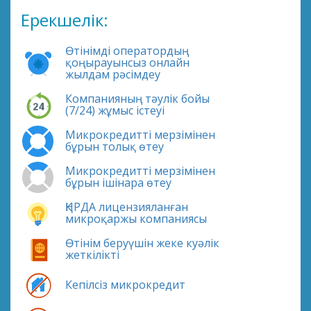
Ерекшелік:
Өтінімді оператордың
қоңырауынсыз онлайн
жылдам рәсімдеу
Компанияның тәулік бойы
(7/24) жұмыс істеуі
Микрокредитті мерзімінен
бұрын толық өтеу
Микрокредитті мерзімінен
бұрын ішінара өтеу
ҚНРДА лицензияланған
микроқаржы компаниясы
Өтінім беруүшін жеке куәлік
жеткілікті
Кепілсіз микрокредит