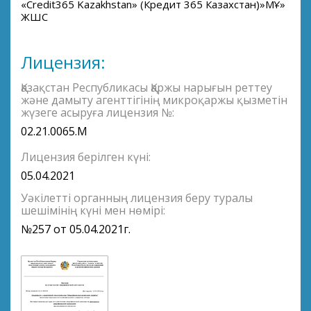
«Credit365 Kazakhstan» (Кредит 365 Казахстан)»МҚҰ»
ЖШС
Лицензия:
Қазақстан Республикасы Қаржы нарығын реттеу
және дамыту агенттігінің микроқаржы қызметін
жүзеге асыруға лицензия №:
02.21.0065.M
Лицензия берілген күні:
05.04.2021
Уәкілетті органның лицензия беру туралы
шешімінің күні мен нөмірі:
№257 от 05.04.2021г.