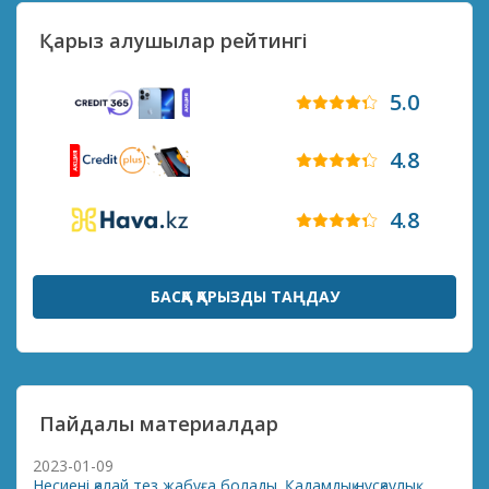
Қарыз алушылар рейтингі
5.0
4.8
4.8
БАСҚА ҚАРЫЗДЫ ТАҢДАУ
Пайдалы материалдар
2023-01-09
Несиені қалай тез жабуға болады. Қадамдық нұсқаулық