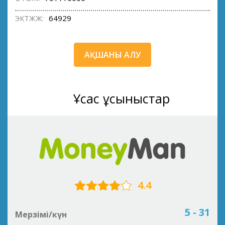
ЭКТЖЖ:
64929
АҚШАНЫ АЛУ
Ұқсас ұсыныстар
4.4
5 - 31
Мерзімі/күн