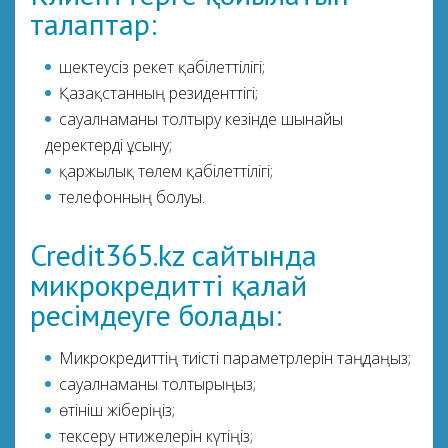
талаптар:
шектеусіз әрекет қабілеттілігі;
Қазақстанның резиденттігі;
сауалнаманы толтыру кезінде шынайы
деректерді ұсыну;
қаржылық төлем қабілеттілігі;
телефонның болуы.
Credit365.kz сайтында
микрокредитті қалай
ресімдеуге болады:
Микрокредиттің тиісті параметрлерін таңдаңыз;
сауалнаманы толтырыңыз;
өтініш жіберіңіз;
тексеру нәтижелерін күтіңіз;