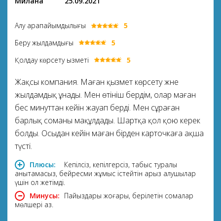
Милана
25.09.2021
Алу қарапайымдылығы
5
Беру жылдамдығы
5
Қолдау көрсету қызметі
5
Жақсы компания. Маған қызмет көрсету және
жылдамдық ұнады. Мен өтініш бердім, олар маған
бес минуттан кейін жауап берді. Мен сұраған
барлық соманы мақұлдады. Шартқа қол қою керек
болды. Осыдан кейін маған бірден карточкаға ақша
түсті.
Плюсы:
Кепілсіз, кепілгерсіз, табыс туралы
анықтамасыз, бейресми жұмыс істейтін қарыз алушылар
үшін қол жетімді.
Минусы:
Пайыздары жоғары, берілетін сомалар
мөлшері аз.