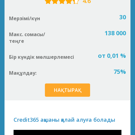
4.6
30
Мерзімі/күн
138 000
Макс. сомасы/
теңге
от 0,01 %
Бір күндік мөлшерлемесі
75%
Мақұлдау:
НАҚТЫРАҚ
Credit365 ақшаны қалай алуға болады