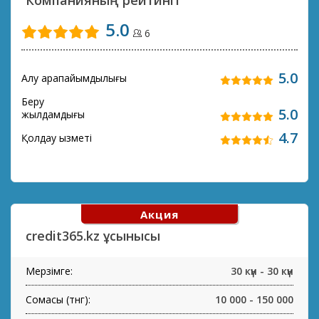
Компанияның рейтингі
5.0
6
5.0
Алу қарапайымдылығы
Беру
5.0
жылдамдығы
4.7
Қолдау қызметі
Акция
credit365.kz ұсынысы
Мерзімге:
30 күн - 30 күн
Сомасы (тнг):
10 000 - 150 000