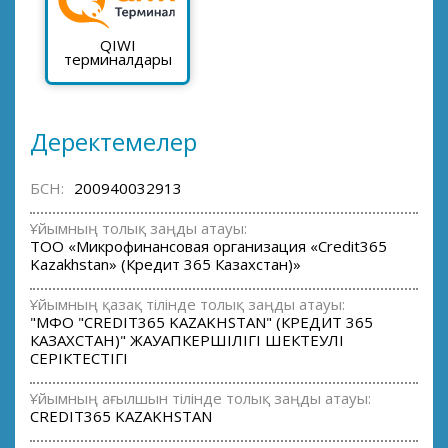
QIWI
терминалдары
Деректемелер
БСН:
200940032913
Ұйымның толық заңды атауы:
ТОО «Микрофинансовая организация «Credit365
Kazakhstan» (Кредит 365 Казахстан)»
Ұйымның қазақ тілінде толық заңды атауы:
"МФО "CREDIT365 KAZAKHSTAN" (КРЕДИТ 365
КАЗАХСТАН)" ЖАУАПКЕРШІЛІГІ ШЕКТЕУЛІ
СЕРІКТЕСТІГІ
Ұйымның ағылшын тілінде толық заңды атауы:
CREDIT365 KAZAKHSTAN