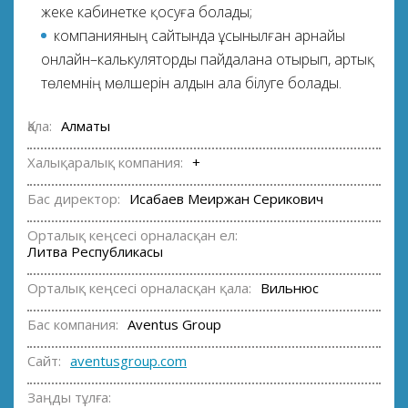
жеке кабинетке қосуға болады;
компанияның сайтында ұсынылған арнайы
онлайн–калькуляторды пайдалана отырып, артық
төлемнің мөлшерін алдын ала білуге болады.
Қала:
Алматы
Халықаралық компания:
+
Бас директор:
Исабаев Меиржан Серикович
Орталық кеңсесі орналасқан ел:
Литва Республикасы
Орталық кеңсесі орналасқан қала:
Вильнюс
Бас компания:
Aventus Group
Сайт:
aventusgroup.com
Заңды тұлға: