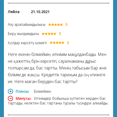
Лейла
21.10.2021
Алу қарапайымдылығы
5
Беру жылдамдығы
5
Қолдау көрсету қызметі
5
Неге екенін білмеймін, өтінімім мақұлданбады. Мен
не қажеттің бәрін көрсетіп, сауалнаманы дұрыс
толтырсам да, бас тартты. Менің табысым бар және
білімім де жақсы. Кредиттік тарихым да оң нәтижеге
ие. Неге маған беруден бас тартты?
Плюсы:
Білмеймін.
Минусы:
Өтінімдер бойынша күтпеген жерден бас
тартады, неліктен бас тартқаны туралы түсіндіре алмайды.