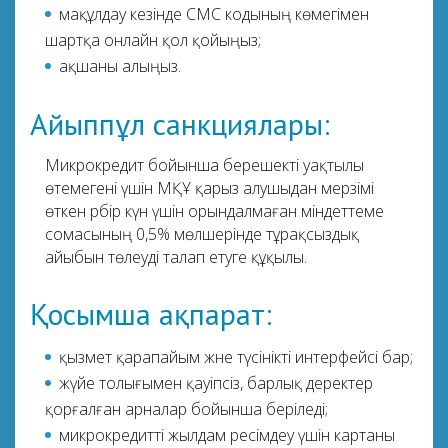
мақұлдау кезінде СМС кодының көмегімен
шартқа онлайн қол қойыңыз;
ақшаны алыңыз.
Айыппұл санкциялары:
Микрокредит бойынша берешекті уақтылы
өтемегені үшін МҚҰ қарыз алушыдан мерзімі
өткен әрбір күн үшін орындалмаған міндеттеме
сомасының 0,5% мөлшерінде тұрақсыздық
айыбын төлеуді талап етуге құқылы.
Қосымша ақпарат:
қызмет қарапайым және түсінікті интерфейсі бар;
жүйе толығымен қауіпсіз, барлық деректер
қорғалған арналар бойынша беріледі;
микрокредитті жылдам ресімдеу үшін картаны