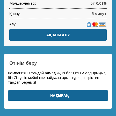
Мөлшерлемесі:
от 0,01%
Қарау:
5 минут
Алу:
АҚШАНЫ АЛУ
Өтінім беру
Компанияны таңдай алмадыңыз ба? Өтінім қалдырыңыз,
біз Сіз үшін мейлінше пайдалы қарыз түрлерін іріктеп
таңдап береміз!
НАҚТЫРАҚ