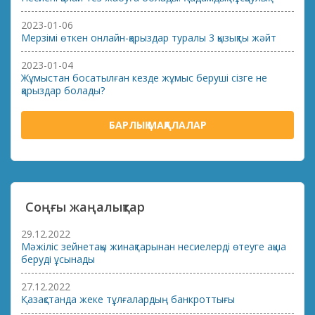
2023-01-06
Мерзімі өткен онлайн-қарыздар туралы 3 қызықты жәйт
2023-01-04
Жұмыстан босатылған кезде жұмыс беруші сізге не
қарыздар болады?
БАРЛЫҚ МАҚАЛАЛАР
Соңғы жаңалықтар
29.12.2022
Мәжіліс зейнетақы жинақтарынан несиелерді өтеуге ақша
беруді ұсынады
27.12.2022
Қазақстанда жеке тұлғалардың банкроттығы