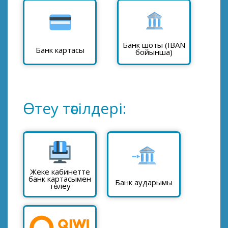
Банк шоты (IBAN
Банк картасы
бойынша)
Өтеу тәсілдері:
Жеке кабинетте
банк картасымен
Банк аударымы
төлеу