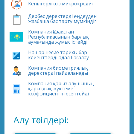
Кепілгерліксіз микрокредит
Дербес деректерді өңдеуден
жазбаша бас тарту мүмкіндігі
Компания Қазақстан
Республикасының барлық
аумағында жұмыс істейді
Нашар несие тарихы бар
клиенттерді адал бағалау
Компания биометриялық
деректерді пайдаланады
Компания қарыз алушының
қарыздық жүктеме
коэффициентін есептейді
Алу тәсілдері: