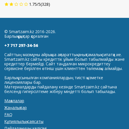
1.75
/
5
(
328
)
© Smartzaim.kz 2016-2026.
Барлық құқықтар қорғалған
+7 717 297-34-56
Сайттың мазмұны айрықша ақпараттық-анықтамалық сипатқа ие.
Smartzaim.kz сайты кредиттік ұйым болып табылмайды және
кредиттер бермейді. Сайт таңдалған микрокредиттеу
сервисіне берілген өтініш үшін клиенттен төлемақы алмайды.
Барлық ұсынылған компаниялардың тиісті қызметке
лицензиялары бар.
Материалдарды пайдалану кезінде Smartzaim.kz сайтына
белсенді гиперсілтеме жіберу міндетті болып табылады.
Мақалалар
Жаңалықтар
FAQ
Құпиялылық саясаты
Пайдаланушы келісімі