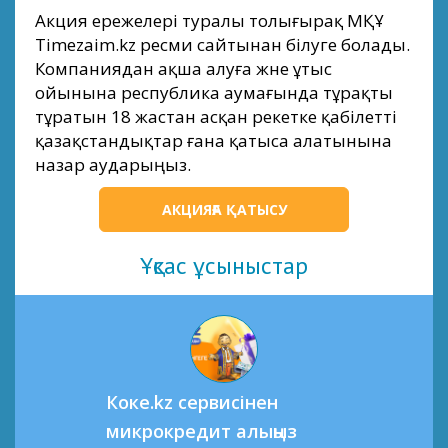
Акция ережелері туралы толығырақ МҚҰ
Тimezaim.kz ресми сайтынан білуге болады.
Компаниядан ақша алуға және ұтыс
ойынына республика аумағында тұрақты
тұратын 18 жастан асқан әрекетке қабілетті
қазақстандықтар ғана қатыса алатынына
назар аударыңыз.
АКЦИЯҒА ҚАТЫСУ
Ұқсас ұсыныстар
Коке.kz сервисінен
микрокредит алыңыз