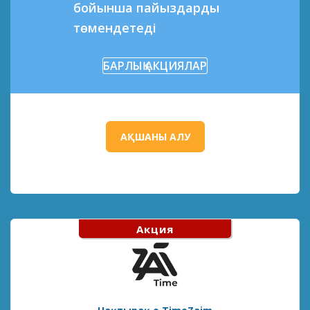
бойынша пайыздарды
төмендетеді
БАРЛЫҚ АКЦИЯЛАР
АҚШАНЫ АЛУ
Акция