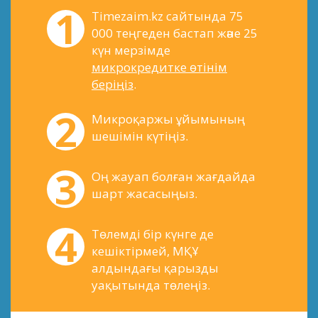
Тimezaim.kz сайтында 75
000 теңгеден бастап және 25
күн мерзімде
микрокредитке өтінім
беріңіз
.
Микроқаржы ұйымының
шешімін күтіңіз.
Оң жауап болған жағдайда
шарт жасасыңыз.
Төлемді бір күнге де
кешіктірмей, МҚҰ
алдындағы қарызды
уақытында төлеңіз.