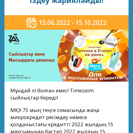
іздеу жариялайды!
15.06.2022 - 15.10.2022
Мұндай әлі болған емес! Timezaim
сыйлықтар береді!
МҚҰ 75 мың теңге сомасында жаңа
микрокредит ресімдеу немесе
қолданыстағы кредитті 2022 жылдың 15
маусымынан бастап 2022 жылдың 15