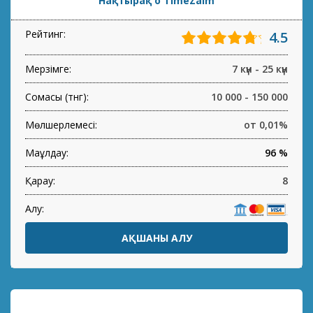
Нақтырақ о TimeZaim
Рейтинг:
4.5
Мерзімге:
7 күн - 25 күн
Сомасы (тнг):
10 000 - 150 000
Мөлшерлемесі:
от 0,01%
Мақұлдау:
96 %
Қарау:
8
Алу:
АҚШАНЫ АЛУ