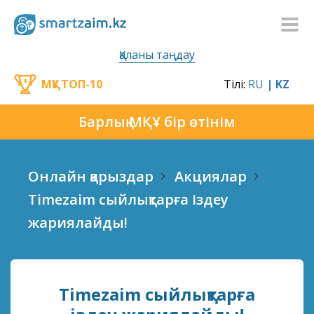
Қаланы таңдау
МҚҰ ТОП-10
Тілі:
RU
| KZ
Барлық МҚҰ бір өтінім
Онлайн қарыздар
Акциялар
Timezaim сыйлықтарға іздеу
жариялайды!
Timezaim сыйлықтарға