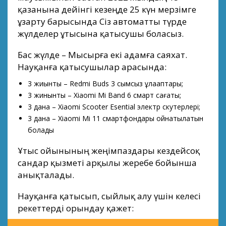
қазанына дейінгі кезеңде 25 күн мерзімге
ұзарту барысында Сіз автоматты түрде
жүлделер ұтысына қатысушы боласыз.
Бас жүлде – Мысырға екі адамға саяхат.
Науқанға қатысушылар арасында:
3 жиынтық – Redmi Buds 3 сымсыз құлаққаптары;
3 жинынтық – Xiaomi Mi Band 6 смарт сағаты;
3 дана – Xiaomi Scooter Esential электр скутерлері;
3 дана – Xiaomi Mi 11 смартфондары ойнатылатын
болады
Ұтыс ойынының жеңімпаздары кездейсоқ
сандар қызметі арқылы жеребе бойынша
анықталады.
Науқанға қатысып, сыйлық алу үшін келесі
әрекеттерді орындау қажет: