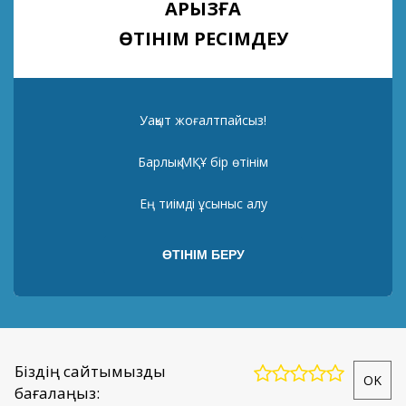
ҚАРЫЗҒА
ӨТІНІМ РЕСІМДЕУ
Уақыт жоғалтпайсыз!
Барлық МҚҰ бір өтінім
Ең тиімді ұсыныс алу
Біздің сайтымызды
OK
бағалаңыз: