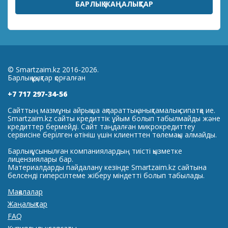
БАРЛЫҚ ЖАҢАЛЫҚТАР
© Smartzaim.kz 2016-2026.
Барлық құқықтар қорғалған
+7 717 297-34-56
Сайттың мазмұны айрықша ақпараттық-анықтамалық сипатқа ие.
Smartzaim.kz сайты кредиттік ұйым болып табылмайды және
кредиттер бермейді. Сайт таңдалған микрокредиттеу
сервисіне берілген өтініш үшін клиенттен төлемақы алмайды.
Барлық ұсынылған компаниялардың тиісті қызметке
лицензиялары бар.
Материалдарды пайдалану кезінде Smartzaim.kz сайтына
белсенді гиперсілтеме жіберу міндетті болып табылады.
Мақалалар
Жаңалықтар
FAQ