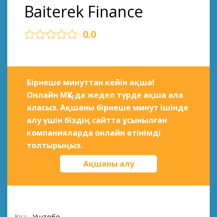
Baiterek Finance
0.0
Бірнеше минуттан кейін ақша!
Онлайн МҚҰ-да жедел түрде ақша ала
аласыз. Ақшаны бірнеше минут ішінде
алу үшін біздің сайтта ұсынылған
компанияларда онлайн өтінімді
толтырыңыз.
Ақшаны алу
Қала:
Уштобе