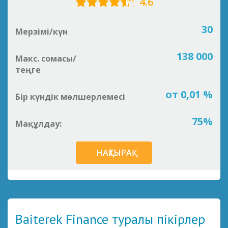
4.6
30
Мерзімі/күн
138 000
Макс. сомасы/
теңге
от 0,01 %
Бір күндік мөлшерлемесі
75%
Мақұлдау:
НАҚТЫРАҚ
Baiterek Finance туралы пікірлер