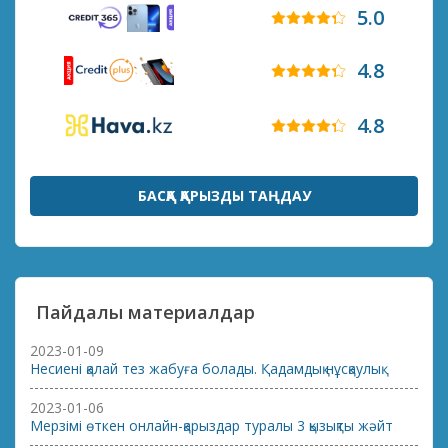
5.0
4.8
4.8
БАСҚА ҚАРЫЗДЫ ТАҢДАУ
Пайдалы материалдар
2023-01-09
Несиені қалай тез жабуға болады. Қадамдық нұсқаулық
2023-01-06
Мерзімі өткен онлайн-қарыздар туралы 3 қызықты жәйт