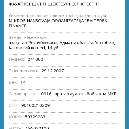
ЖАУАПКЕРШІЛІГІ ШЕКТЕУЛІ СЕРІКТЕСТІГІ
Ұйымның ағылшын тілінде толық заңды атауы:
MIKROFINANSOVAJA ORGANIZATSIJA "BAITEREK
FINANCE
Заңды мекенжайы:
Қазақстан Республикасы, Адматы облысы, Үштөбе қ.,
Катовский көшесі, 14 үй
Индекс:
041000
Тіркелген күні:
29.12.2007
БеК:
14
Салық органы:
0916 · Қаратал ауданы бойынша МКБ
СТН:
90100210209
КҰЖЖ:
50329283
ӘТОЖ:
195020100