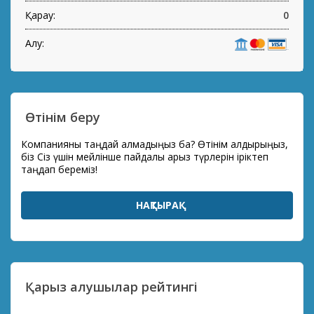
Қарау:
0
Алу:
Өтінім беру
Компанияны таңдай алмадыңыз ба? Өтінім қалдырыңыз,
біз Сіз үшін мейлінше пайдалы қарыз түрлерін іріктеп
таңдап береміз!
НАҚТЫРАҚ
Қарыз алушылар рейтингі