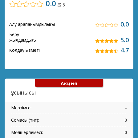
0.0
6
0.0
Алу қарапайымдылығы
Беру
5.0
жылдамдығы
4.7
Қолдау қызметі
Акция
ұсынысы
Мерзімге:
-
Сомасы (тнг):
0
Мөлшерлемесі:
0