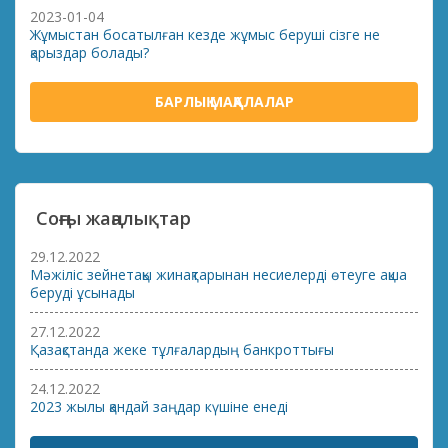
2023-01-04
Жұмыстан босатылған кезде жұмыс беруші сізге не
қарыздар болады?
БАРЛЫҚ МАҚАЛАЛАР
Соңғы жаңалықтар
29.12.2022
Мәжіліс зейнетақы жинақтарынан несиелерді өтеуге ақша
беруді ұсынады
27.12.2022
Қазақстанда жеке тұлғалардың банкроттығы
24.12.2022
2023 жылы қандай заңдар күшіне енеді