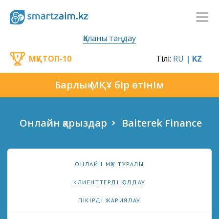
Қаланы таңдау
МҚҰ ТОП-10
Тілі:
RU
| KZ
Барлық МҚҰ бір өтінім
Онлайн қарыздар
Baiterek Finance
ОНЛАЙН МҚҰ ТУРАЛЫ
КЛИЕНТТЕРДІ ҚОЛДАУ
ПІКІРДІ ЖАРИЯЛАУ