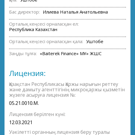
Бас директор:
Илиева Наталья Анатольевна
Орталық кеңсесі орналасқан ел:
Республика Казахстан
Орталық кеңсесі орналасқан қала:
Уштобе
Заңды тұлға:
«Baiterek Finance» МҚҰ» ЖШС
Лицензия:
Қазақстан Республикасы Қаржы нарығын реттеу
және дамыту агенттігінің микроқаржы қызметін
жүзеге асыруға лицензия №:
05.21.0010.М.
Лицензия берілген күні:
12.03.2021
Уәкілетті органның лицензия беру туралы