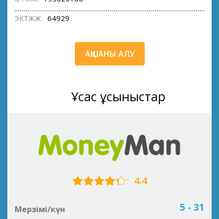
ЭКТЖЖ:
64929
АҚШАНЫ АЛУ
Ұқсас ұсыныстар
4.4
5 - 31
Мерзімі/күн