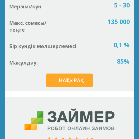
5 - 30
Мерзімі/күн
135 000
Макс. сомасы/
теңге
0,1 %
Бір күндік мөлшерлемесі
85%
Мақұлдау:
НАҚТЫРАҚ